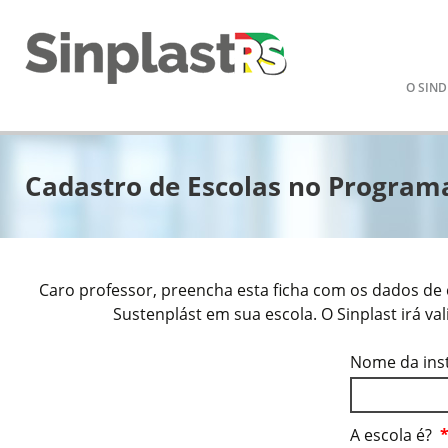
Pular
O SIND
para
o
conteú
Cadastro de Escolas no Program
Caro professor, preencha esta ficha com os dados de
Sustenplást em sua escola. O Sinplast irá va
Nome da ins
A escola é?