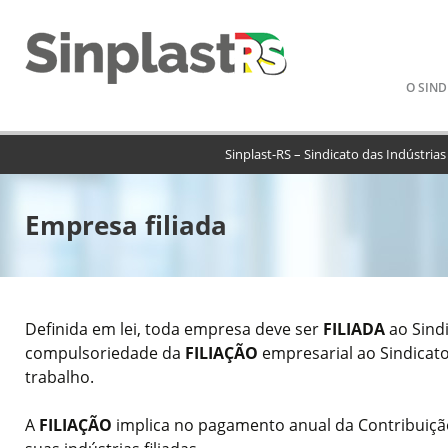
Pular
O SIND
para
o
conteú
Sinplast-RS – Sindicato das Indústrias
Empresa filiada
Definida em lei, toda empresa deve ser
FILIADA
ao Sindi
compulsoriedade da
FILIAÇÃO
empresarial ao Sindicat
trabalho.
A
FILIAÇÃO
implica no pagamento anual da Contribuição 