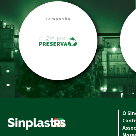
Campanha
O Sin
Contr
Assoc
Nossa