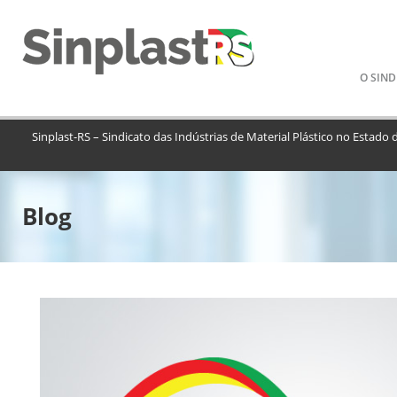
Pular
O SIND
para
o
conteú
Sinplast-RS – Sindicato das Indústrias de Material Plástico no Estado 
Blog