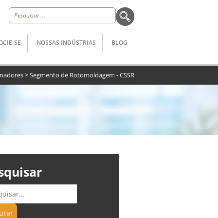
Pesquisar
por:
OCIE-SE
NOSSAS INDÚSTRIAS
BLOG
nadores
>
Segmento de Rotomoldagem - CSSR
squisar