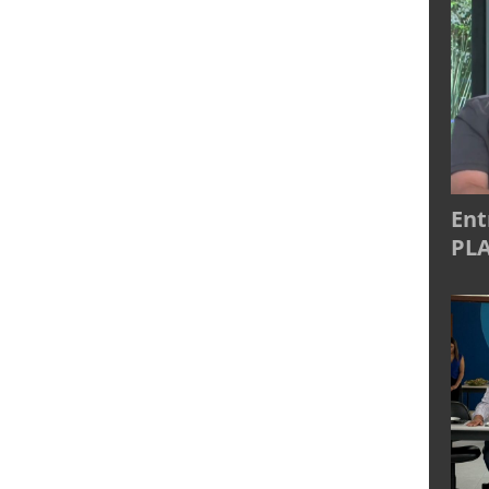
Ent
PLA