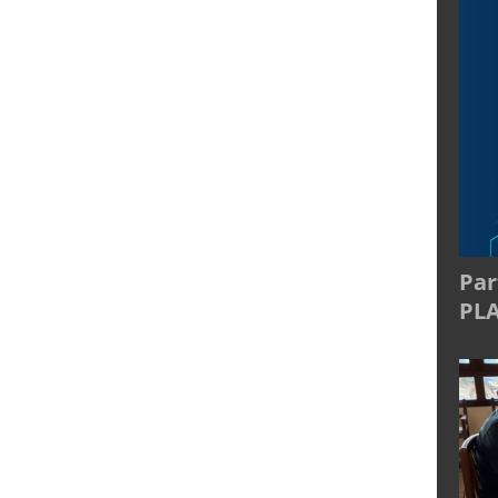
Par
PL