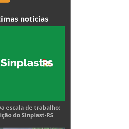
timas notícias
a escala de trabalho:
ição do Sinplast-RS