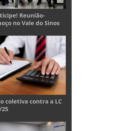
ticipe! Reunião-
oço no Vale do Sinos
o coletiva contra a LC
/25