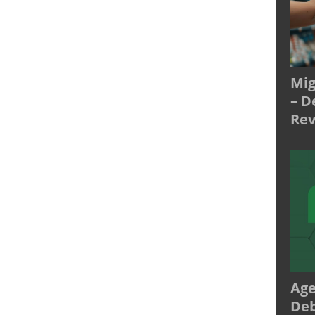
Mig
– D
Rev
Age
Deb