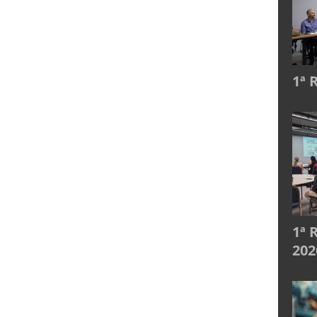
1ª 
1ª 
202