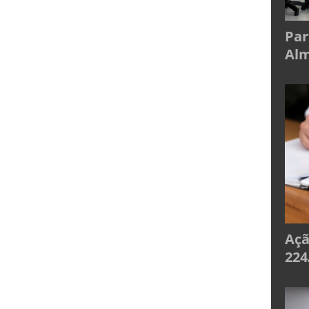
Par
Alm
Açã
224