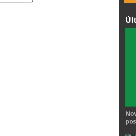
Úl
Nov
pos