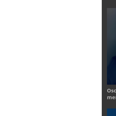
Osc
mer