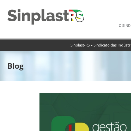
Pular
O SIND
para
o
conteú
Sinplast-RS – Sindicato das Indústr
Blog