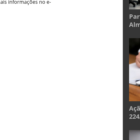
Mais informações no e-
Par
Alm
Açã
224