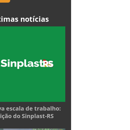
timas notícias
a escala de trabalho:
ição do Sinplast-RS