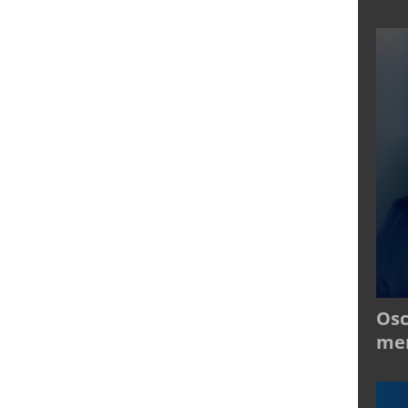
Osc
mer