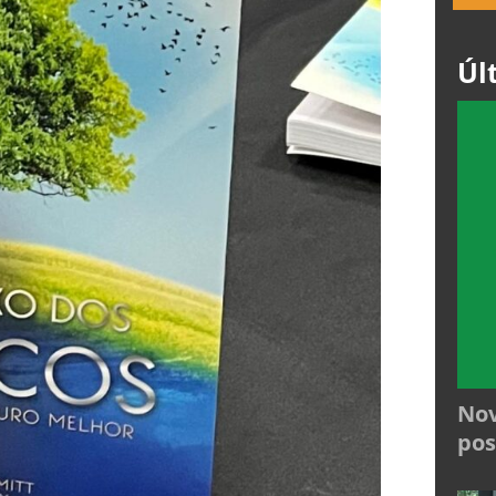
Úl
Nov
pos