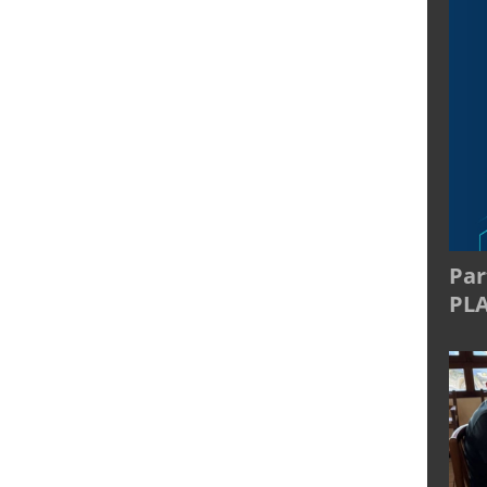
Par
PL