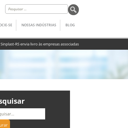
Pesquisar
por:
OCIE-SE
NOSSAS INDÚSTRIAS
BLOG
>
Sinplast-RS envia livro às empresas associadas
squisar