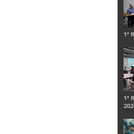
1ª 
1ª 
202