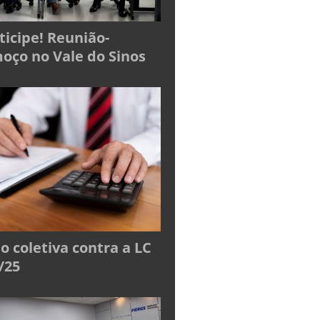
ticipe! Reunião-
oço no Vale do Sinos
o coletiva contra a LC
/25