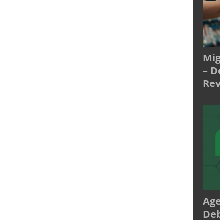
Mig
– D
Rev
Age
Deb