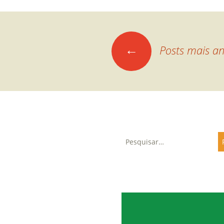
Navegação
←
Posts mais an
por
posts
Pesquisar
Últimas notícias