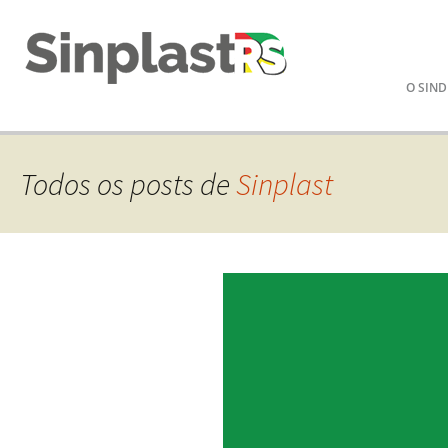
Pular
O SIND
para
o
conteú
Todos os posts de
Sinplast