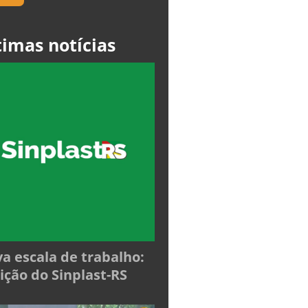
timas notícias
a escala de trabalho:
ição do Sinplast-RS