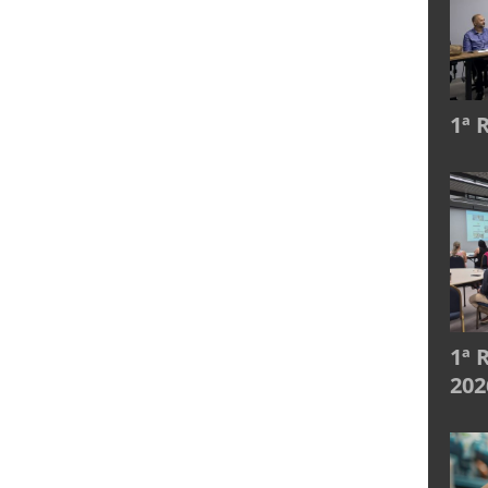
1ª 
1ª 
202