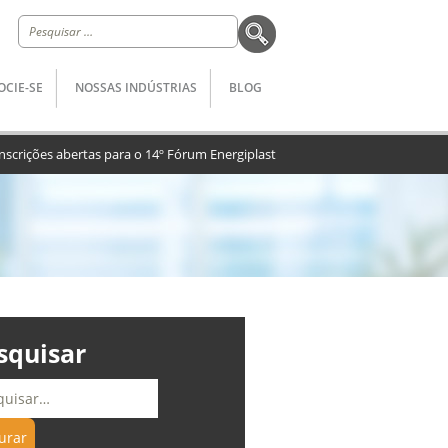
Pesquisar
por:
OCIE-SE
NOSSAS INDÚSTRIAS
BLOG
nscrições abertas para o 14º Fórum Energiplast
squisar