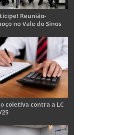
ticipe! Reunião-
oço no Vale do Sinos
o coletiva contra a LC
/25