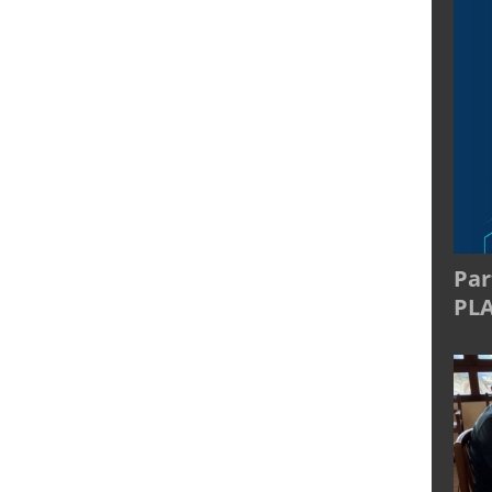
Par
PL