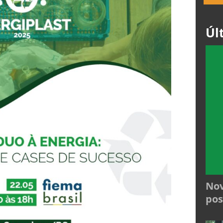
Úl
Nov
pos