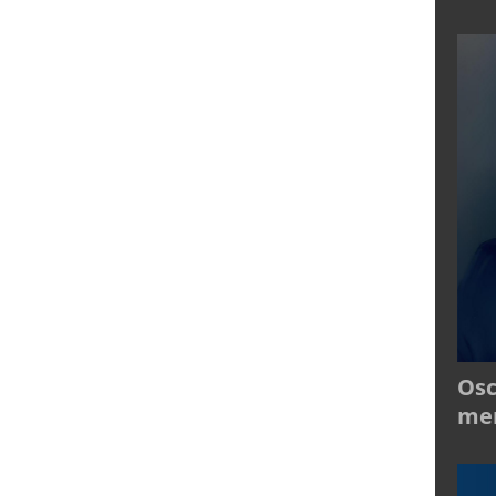
Osc
mer