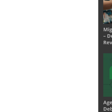
Mig
– D
Rev
Age
Deb