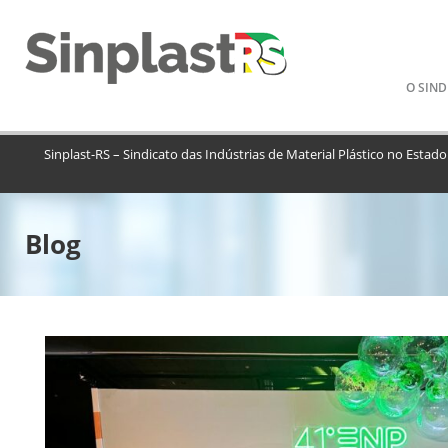
Pular
O SIND
para
o
conteú
Sinplast-RS – Sindicato das Indústrias de Material Plástico no Estad
Blog