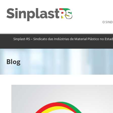
Pular
O SIND
para
o
conteú
Sinplast-RS – Sindicato das Indústrias de Material Plástico no Esta
Blog