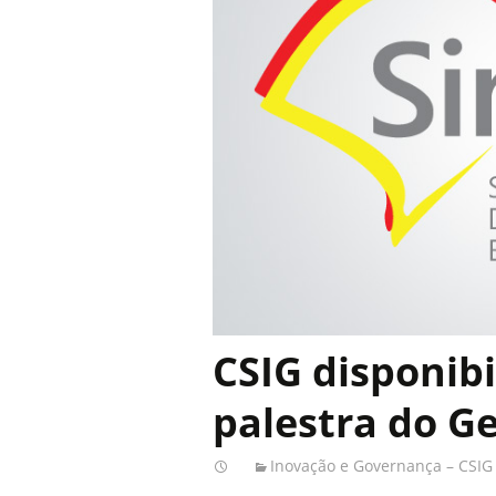
CSIG disponib
palestra do G
Inovação e Governança – CSIG