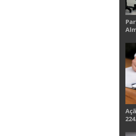
Par
Alm
Açã
224