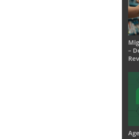
Mig
– D
Rev
Age