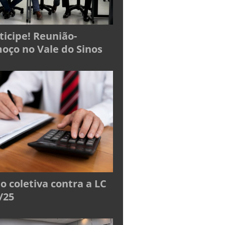
ticipe! Reunião-
oço no Vale do Sinos
o coletiva contra a LC
/25