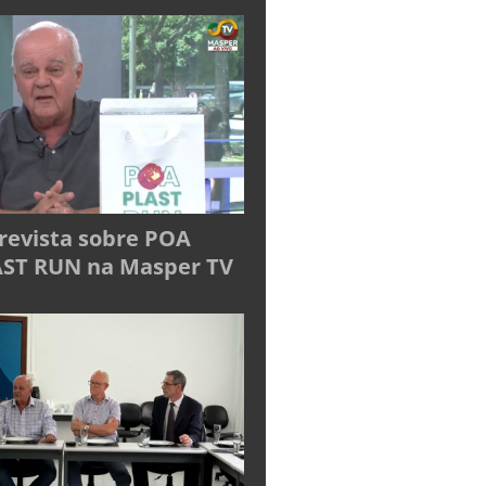
revista sobre POA
ST RUN na Masper TV