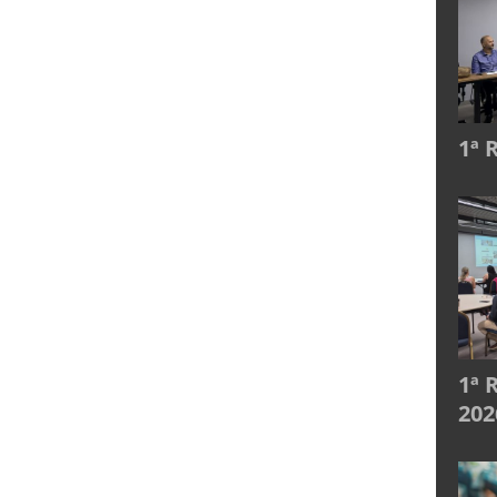
1ª 
1ª 
202