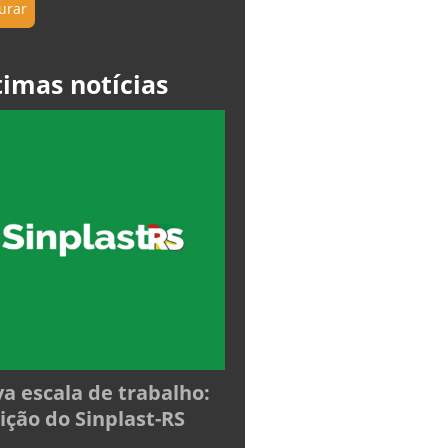
timas notícias
a escala de trabalho:
ição do Sinplast-RS