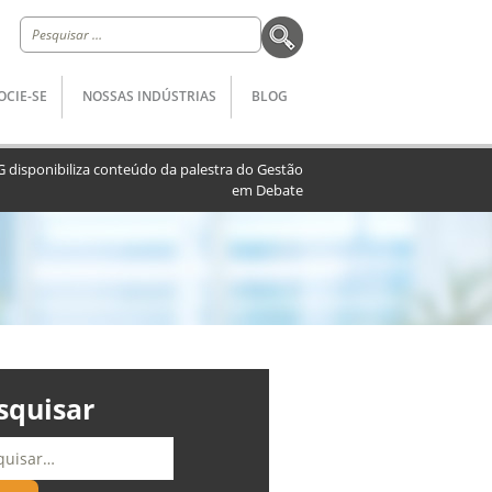
Pesquisar
por:
OCIE-SE
NOSSAS INDÚSTRIAS
BLOG
G disponibiliza conteúdo da palestra do Gestão
em Debate
squisar