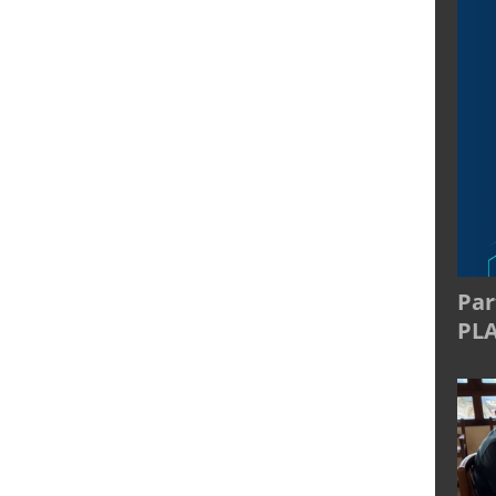
Par
PL