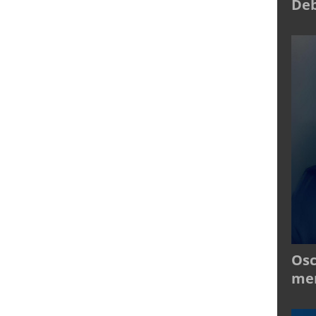
Deb
Osc
mer