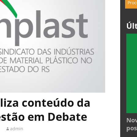
Úl
iliza conteúdo da
estão em Debate
Nov
pos
admin