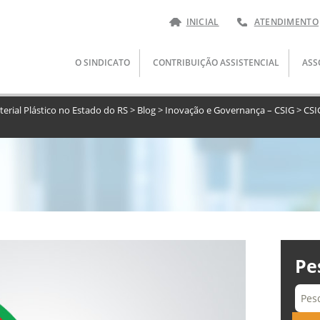
INICIAL
ATENDIMENTO
Pular
O SINDICATO
CONTRIBUIÇÃO ASSISTENCIAL
ASS
para
o
conteúdo
terial Plástico no Estado do RS
>
Blog
>
Inovação e Governança – CSIG
>
CSI
Pe