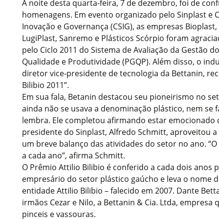
A noite desta quarta-feira, 7 de dezembro, foi de con
homenagens. Em evento organizado pelo Sinplast e C
Inovação e Governança (CSIG), as empresas Bioplast,
LugiPlast, Sanremo e Plásticos Scórpio foram agraci
pelo Ciclo 2011 do Sistema de Avaliação da Gestão 
Qualidade e Produtividade (PGQP). Além disso, o indu
diretor vice-presidente de tecnologia da Bettanin, rec
Bilibio 2011”.
Em sua fala, Betanin destacou seu pioneirismo no s
ainda não se usava a denominação plástico, nem se fa
lembra. Ele completou afirmando estar emocionado 
presidente do Sinplast, Alfredo Schmitt, aproveitou 
um breve balanço das atividades do setor no ano. “O
a cada ano”, afirma Schmitt.
O Prêmio Attilio Bilibio é conferido a cada dois anos 
empresário do setor plástico gaúcho e leva o nome d
entidade Attilio Bilibio – falecido em 2007. Dante Bet
irmãos Cezar e Nilo, a Bettanin & Cia. Ltda, empresa 
pinceis e vassouras.