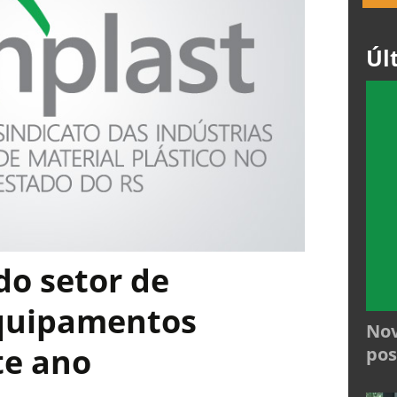
Úl
o setor de
quipamentos
Nov
te ano
pos