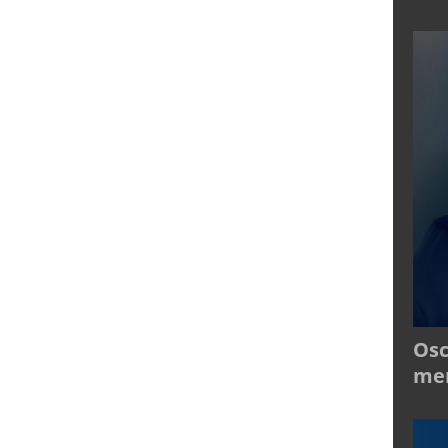
Osc
mer