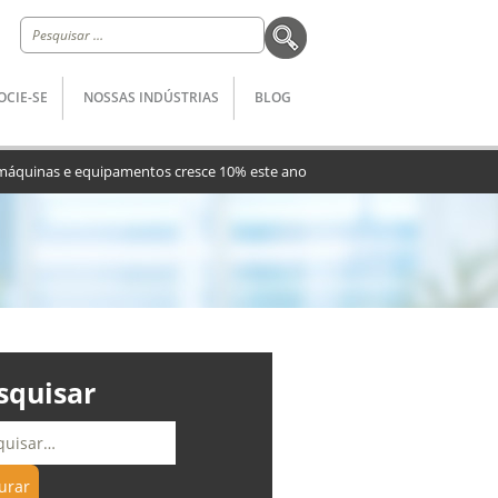
Pesquisar
por:
OCIE-SE
NOSSAS INDÚSTRIAS
BLOG
máquinas e equipamentos cresce 10% este ano
squisar