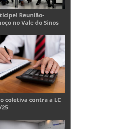
ticipe! Reunião-
oço no Vale do Sinos
o coletiva contra a LC
/25