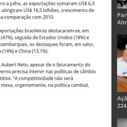
eiro a julho, as exportações somaram US$ 6,3
 atingiram US$ 16,5 bilhões, crescimento de
Par
 na comparação com 2010.
Alm
exportações brasileiras destacaram-se, em
a (47%), seguida de Estados Unidos (18%) e
esembarques, os destaques foram, em valor,
 (14%) e China (13,1%).
z Aubert Neto, apesar de o faturamento do
verno precisa intervir nas políticas de câmbio
itivo. “A competitividade não será
 mexa, urgentemente, na política cambial,
Açã
224