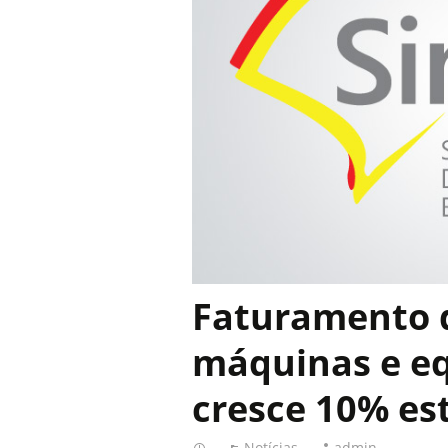
Faturamento d
máquinas e e
cresce 10% es
Notícias
admin