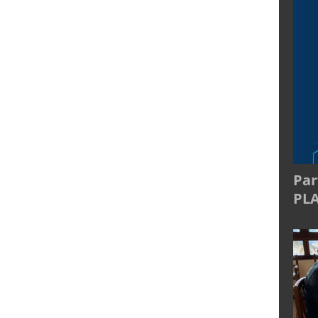
Par
PL