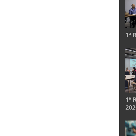
1ª 
1ª 
202