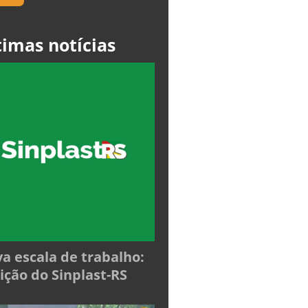
timas notícias
a escala de trabalho:
ição do Sinplast-RS