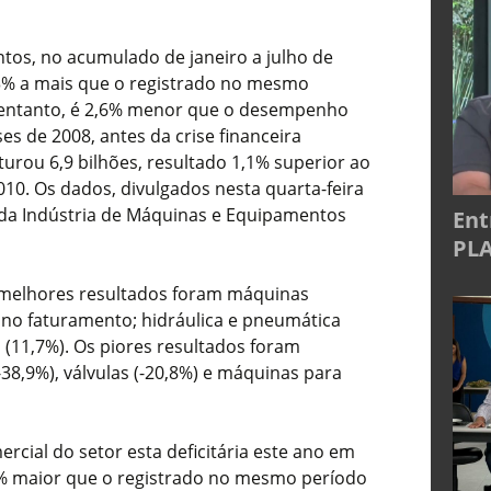
os, no acumulado de janeiro a julho de
0,3% a mais que o registrado no mesmo
o entanto, é 2,6% menor que o desempenho
s de 2008, antes da crise financeira
aturou 6,9 bilhões, resultado 1,1% superior ao
010. Os dados, divulgados nesta quarta-feira
a da Indústria de Máquinas e Equipamentos
Ent
PLA
 melhores resultados foram máquinas
no faturamento; hidráulica e pneumática
(11,7%). Os piores resultados foram
-38,9%), válvulas (-20,8%) e máquinas para
cial do setor esta deficitária este ano em
% maior que o registrado no mesmo período