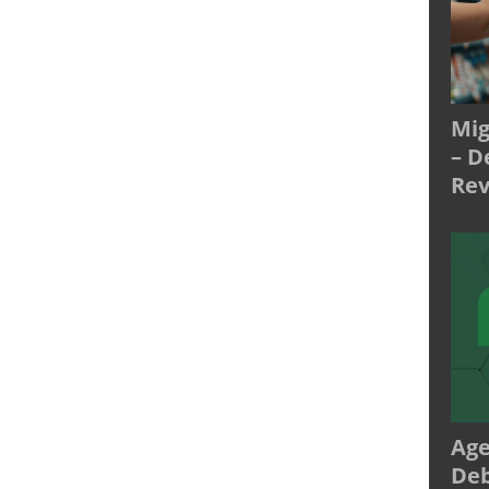
Mig
– D
Rev
Age
Deb