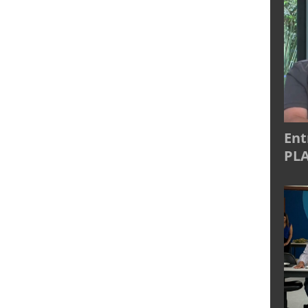
Ent
PLA