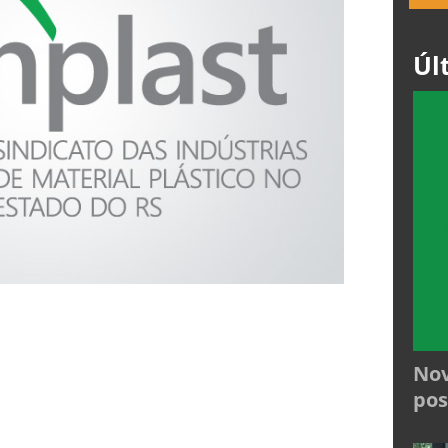
Úl
Nov
pos