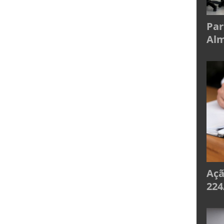
Par
Alm
Açã
224