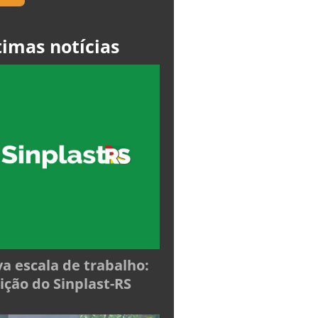
timas notícias
a escala de trabalho:
ição do Sinplast-RS