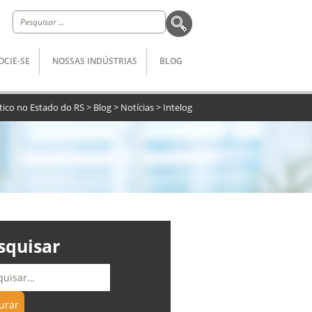
Pesquisar
por:
OCIE-SE
NOSSAS INDÚSTRIAS
BLOG
stico no Estado do RS
>
Blog
>
Notícias
>
Intelog
squisar