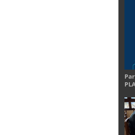
Par
PL