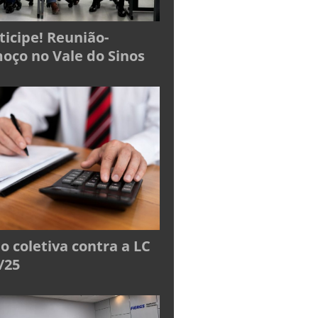
ticipe! Reunião-
oço no Vale do Sinos
o coletiva contra a LC
/25