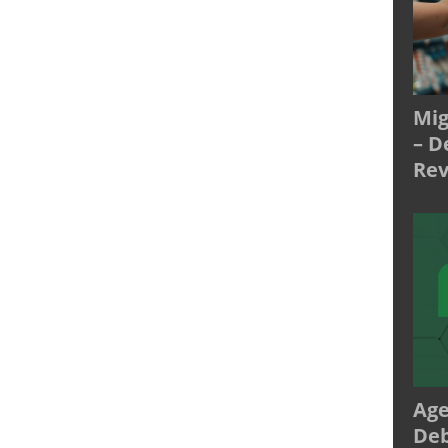
Mig
– D
Rev
Age
Deb