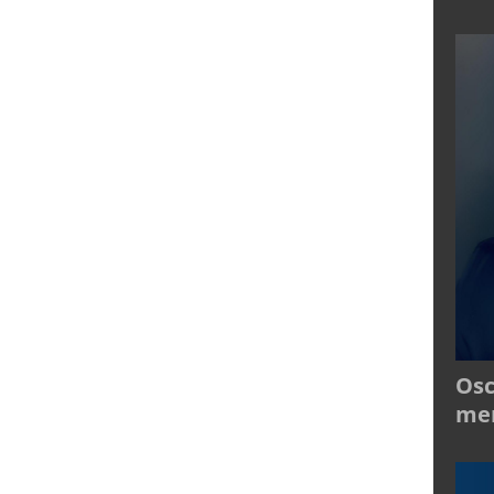
Osc
mer