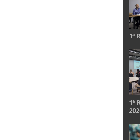
1ª 
1ª 
202