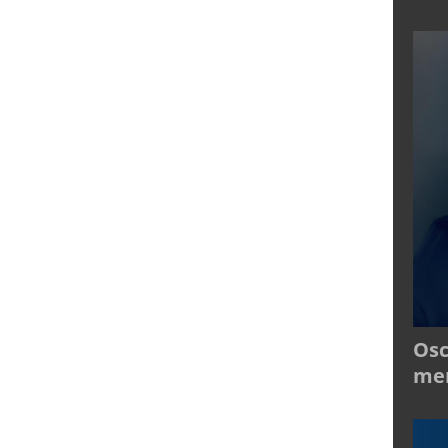
Osc
mer