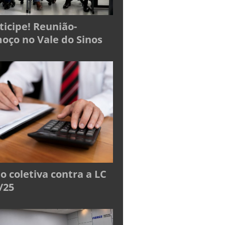
ticipe! Reunião-
oço no Vale do Sinos
o coletiva contra a LC
/25