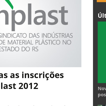
Úl
as as inscrições
last 2012
Nov
pos