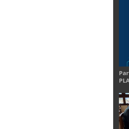
Par
PL