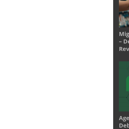
Mig
– D
Rev
Age
Deb