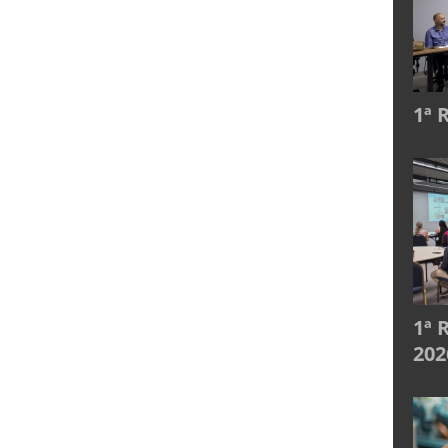
1ª 
1ª 
202