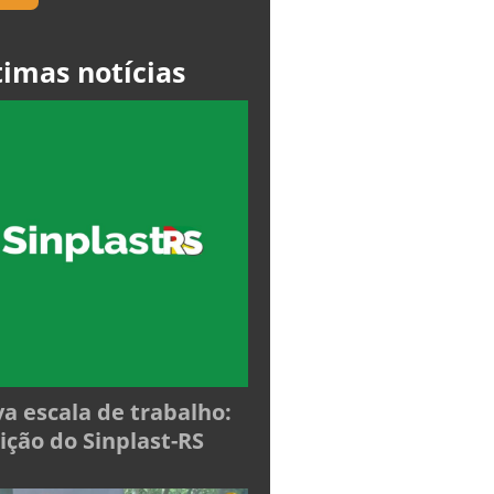
timas notícias
a escala de trabalho:
ição do Sinplast-RS