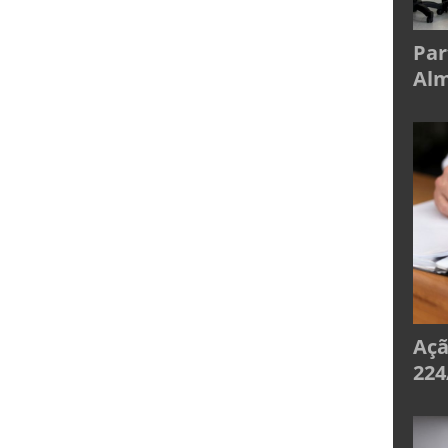
Par
Alm
Açã
224