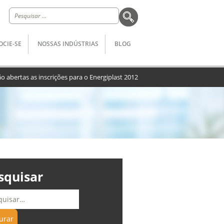
Pesquisar
por:
OCIE-SE
NOSSAS INDÚSTRIAS
BLOG
ão abertas as inscrições para o Energiplast 2012
squisar