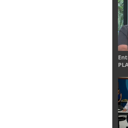
Ent
PLA