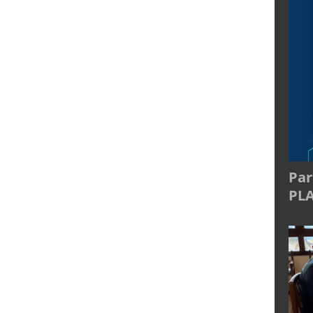
Par
PL