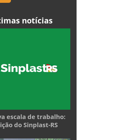
timas notícias
a escala de trabalho:
ição do Sinplast-RS