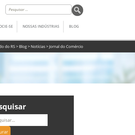
Pesquisar
por:
OCIE-SE
NOSSAS INDÚSTRIAS
BLOG
ado do RS
>
Blog
>
Notícias
>
Jornal do Comércio
squisar