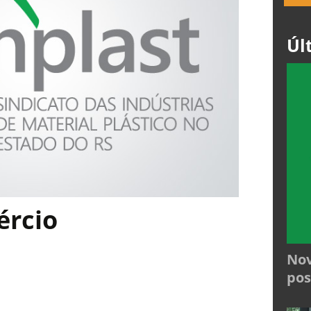
Úl
ércio
Nov
pos