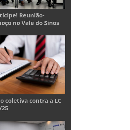
ticipe! Reunião-
oço no Vale do Sinos
o coletiva contra a LC
/25