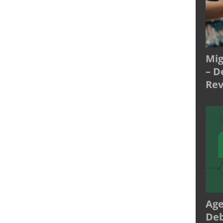
Mig
– D
Rev
Age
Deb