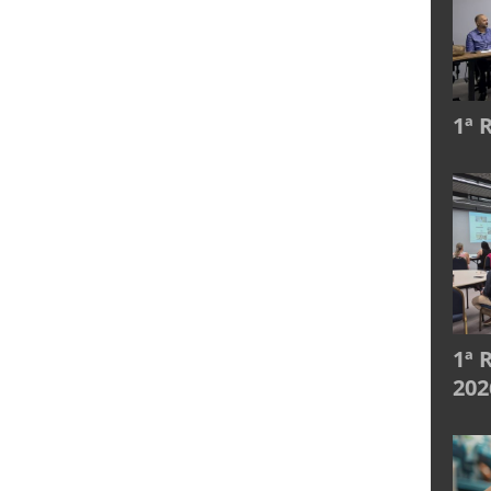
1ª 
1ª 
202