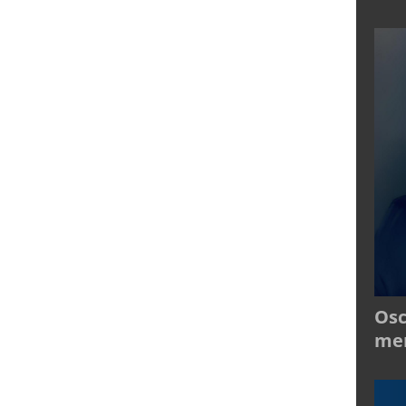
Osc
mer