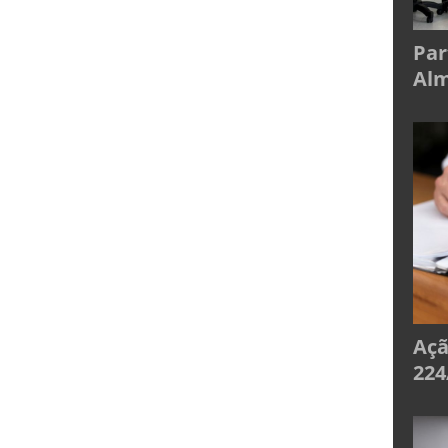
Par
Alm
Açã
224