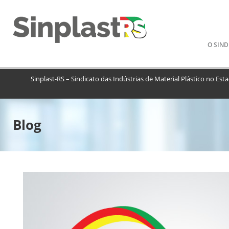
Pular
O SIND
para
o
conteú
Sinplast-RS – Sindicato das Indústrias de Material Plástico no Est
Blog