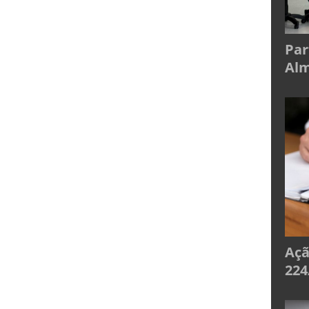
Par
Alm
Açã
224