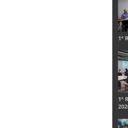
1ª 
1ª 
202