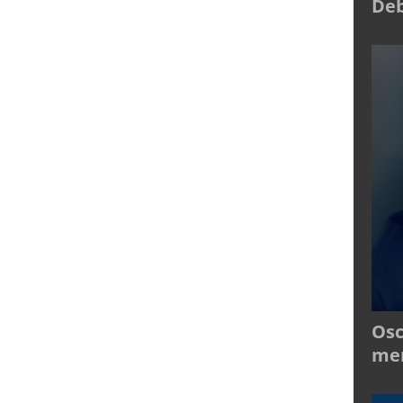
Deb
Osc
mer