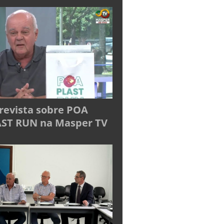
revista sobre POA
ST RUN na Masper TV