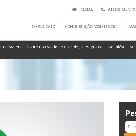
INICIAL
ATENDIMENTO
Pular
O SINDICATO
CONTRIBUIÇÃO ASSISTENCIAL
ASS
para
o
conteúdo
as de Material Plástico no Estado do RS
>
Blog
>
Programa Sustenplást - CSP
Pe