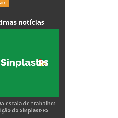
timas notícias
a escala de trabalho:
ição do Sinplast-RS