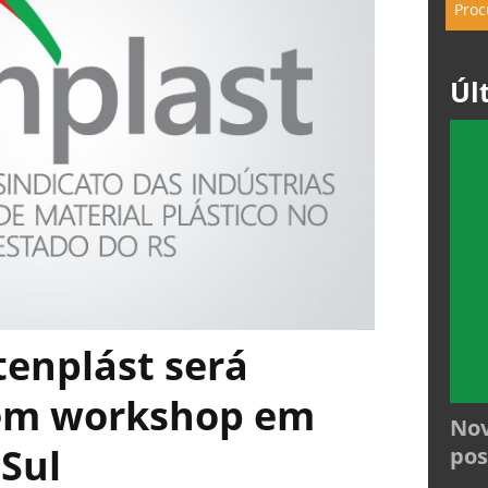
Úl
enplást será
em workshop em
Nov
 Sul
pos