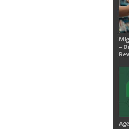
Mig
– D
Rev
Age