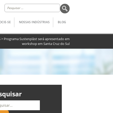
Pesquisar
por:
OCIE-SE
NOSSAS INDÚSTRIAS
BLOG
S
>
Programa Sustenplást será apresentado em
workshop em Santa Cruz do Sul
squisar