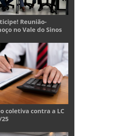
ticipe! Reunião-
oço no Vale do Sinos
o coletiva contra a LC
/25