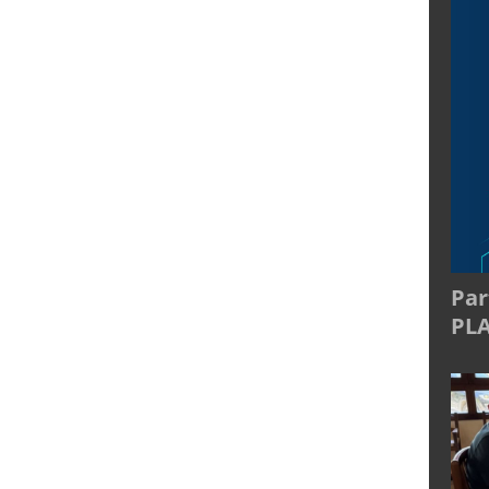
Par
PL