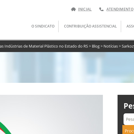
INICIAL
ATENDIMENTO
Pular
O SINDICATO
CONTRIBUIÇÃO ASSISTENCIAL
ASS
para
o
conteúdo
das Indústrias de Material Plástico no Estado do RS
>
Blog
>
Notícias
>
Sarkoz
Pe