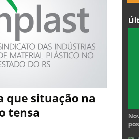
Úl
a que situação na
o tensa
Nov
pos