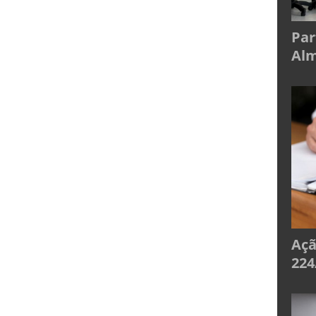
Par
Alm
Açã
224