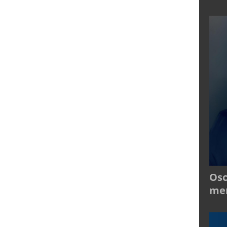
Osc
mer