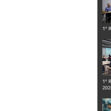
1ª 
1ª 
202