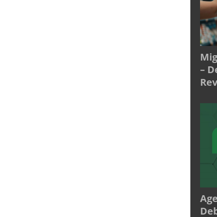
Mig
– D
Rev
Age
Deb