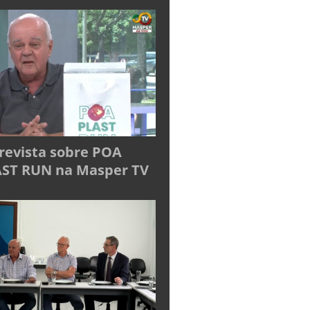
revista sobre POA
ST RUN na Masper TV