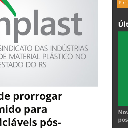
Úl
de prorrogar
mido para
Nov
icláveis pós-
pos