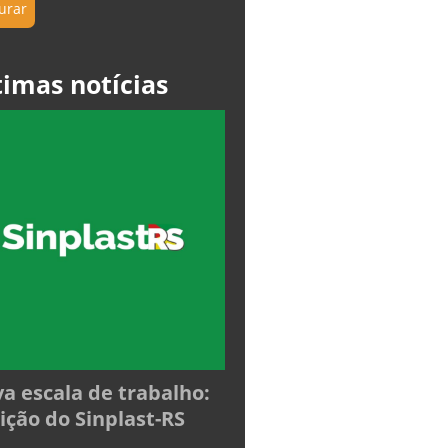
timas notícias
a escala de trabalho:
ição do Sinplast-RS