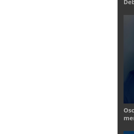
Deb
Osc
mer