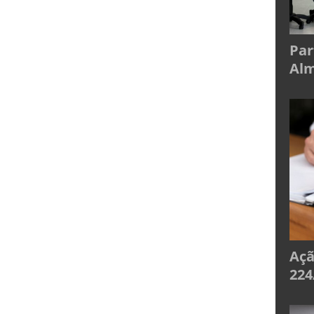
Par
Alm
Açã
224