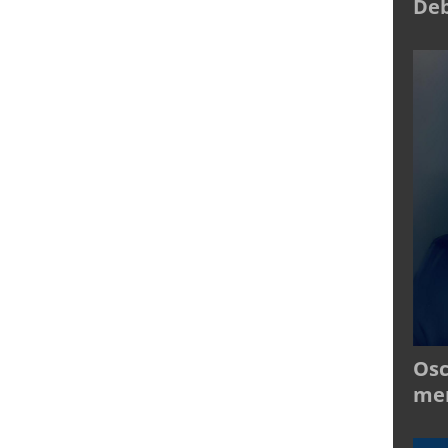
Deb
Osc
mer