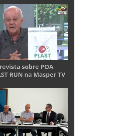
revista sobre POA
ST RUN na Masper TV