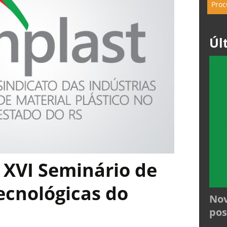
Úl
 XVI Seminário de
ecnológicas do
Nov
pos