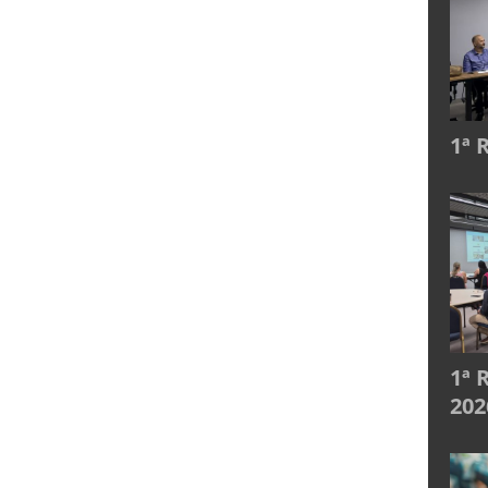
1ª 
1ª 
202