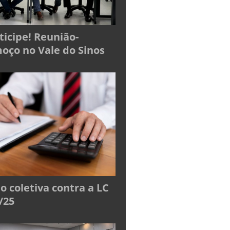
ticipe! Reunião-
oço no Vale do Sinos
o coletiva contra a LC
/25