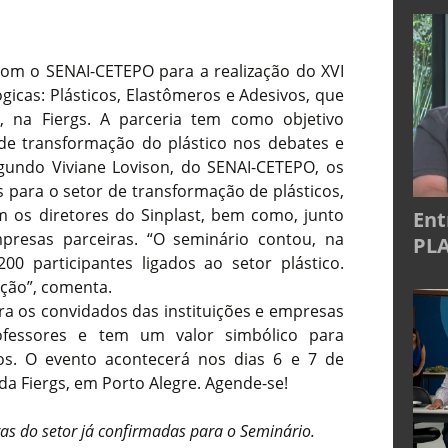
com o SENAI-CETEPO para a realização do XVI
gicas: Plásticos, Elastômeros e Adesivos, que
 na Fiergs. A parceria tem como objetivo
 de transformação do plástico nos debates e
egundo Viviane Lovison, do SENAI-CETEPO, os
s para o setor de transformação de plásticos,
 os diretores do Sinplast, bem como, junto
Ent
mpresas parceiras. “O seminário contou, na
PLA
00 participantes ligados ao setor plástico.
ção”, comenta.
a os convidados das instituições e empresas
rofessores e tem um valor simbólico para
sos. O evento acontecerá nos dias 6 e 7 de
da Fiergs, em Porto Alegre. Agende-se!
ras do setor já confirmadas para o Seminário.