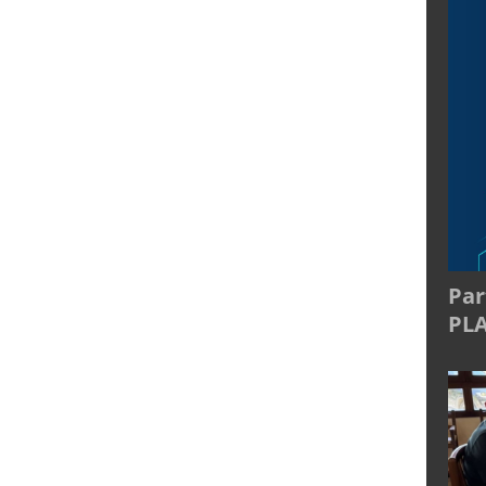
Par
PL