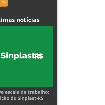
timas notícias
a escala de trabalho:
ição do Sinplast-RS