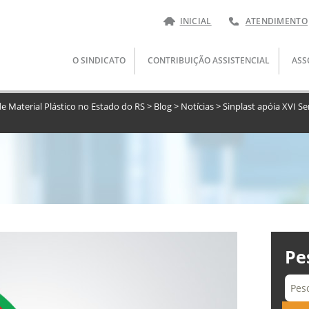
INICIAL
ATENDIMENTO
Pular
O SINDICATO
CONTRIBUIÇÃO ASSISTENCIAL
ASS
para
o
conteúdo
de Material Plástico no Estado do RS
>
Blog
>
Notícias
>
Sinplast apóia XVI S
Pe