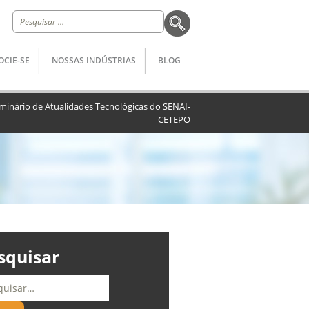
Pesquisar
por:
OCIE-SE
NOSSAS INDÚSTRIAS
BLOG
eminário de Atualidades Tecnológicas do SENAI-
CETEPO
squisar