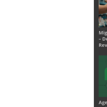
Mig
– D
Rev
Age