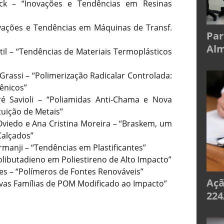
ck – “Inovações e Tendências em Resinas
ovações e Tendências em Máquinas de Transf.
Par
Alm
til – “Tendências de Materiais Termoplásticos
Grassi – “Polimerização Radicalar Controlada:
rênicos”
é Savioli – “Poliamidas Anti-Chama e Nova
uição de Metais”
viedo e Ana Cristina Moreira – “Braskem, um
Calçados”
anji – “Tendências em Plastificantes”
Polibutadieno em Poliestireno de Alto Impacto”
s – “Polímeros de Fontes Renováveis”
Açã
Novas Famílias de POM Modificado ao Impacto”
224