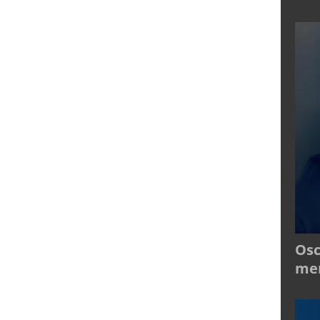
Osc
mer