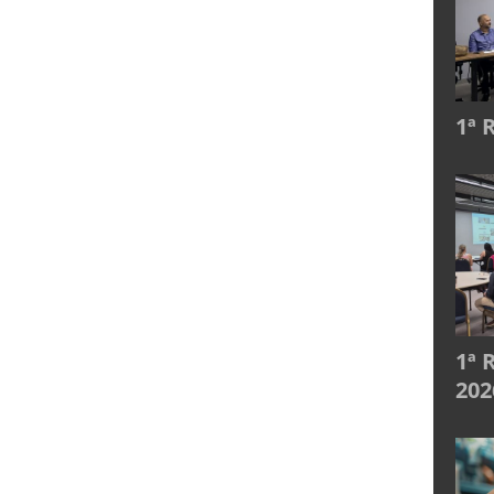
1ª 
1ª 
202