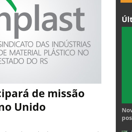
Úl
cipará de missão
no Unido
Nov
pos