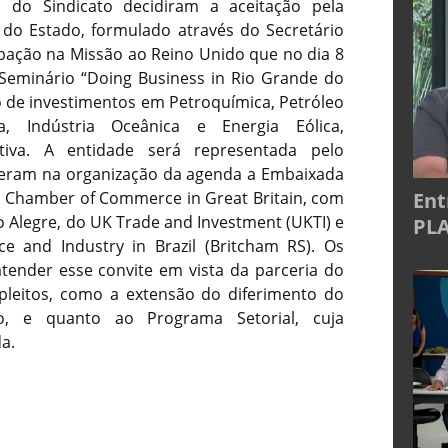
o do Sindicato decidiram a aceitação pela
do Estado, formulado através do Secretário
pação na Missão ao Reino Unido que no dia 8
Seminário “Doing Business in Rio Grande do
ção de investimentos em Petroquímica, Petróleo
a, Indústria Oceânica e Energia Eólica,
iativa. A entidade será representada pelo
peram na organização da agenda a Embaixada
Ent
an Chamber of Commerce in Great Britain, com
o Alegre, do UK Trade and Investment (UKTI) e
PLA
 and Industry in Brazil (Britcham RS). Os
ender esse convite em vista da parceria do
leitos, como a extensão do diferimento do
o, e quanto ao Programa Setorial, cuja
a.