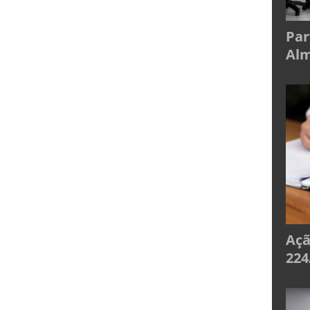
Par
Alm
Açã
224