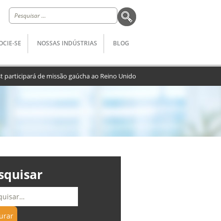
Pesquisar
por:
OCIE-SE
NOSSAS INDÚSTRIAS
BLOG
st participará de missão gaúcha ao Reino Unido
squisar