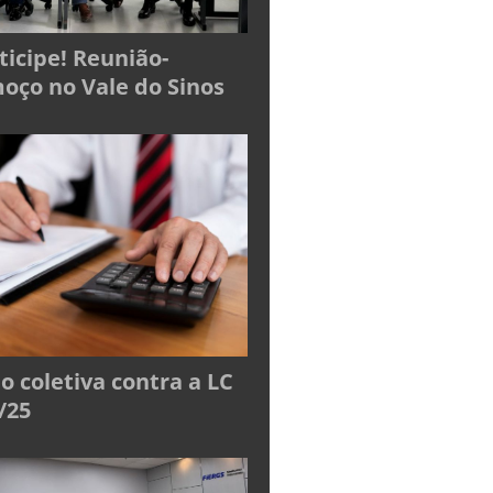
ticipe! Reunião-
oço no Vale do Sinos
o coletiva contra a LC
/25