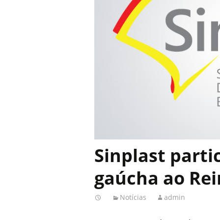
Sinplast parti
gaúcha ao Rei
Notícias
admin