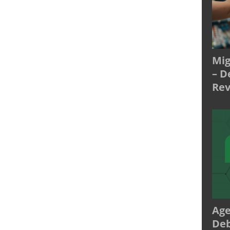
Mig
– D
Rev
Age
Deb