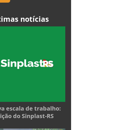
timas notícias
a escala de trabalho:
ição do Sinplast-RS