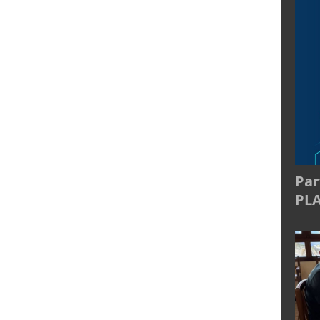
Par
PL