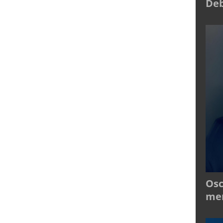
Deb
Osc
mer