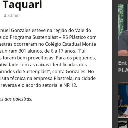
e Taquari
admin
anuel Gonzales esteve na região do Vale do
as do Programa Sustenplást – RS Plástico com
palestras ocorreram no Colégio Estadual Monte
euniram 301 alunos, de 6 a 17 anos. “Fui
s foram bem proveitosas. Para os pequenos,
Ent
tividade com as caixas identificadas dos
PLA
brindes do Sustenplást”, conta Gonzales. No
visita técnica na empresa Plastrela, na cidade
 reversa e o acordo setorial e NR 12.
os das palestras.