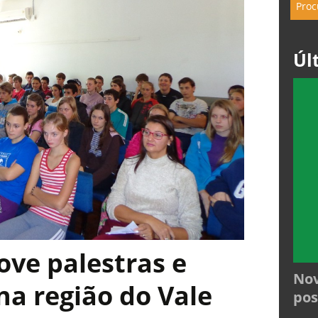
Úl
ove palestras e
Nov
 na região do Vale
pos