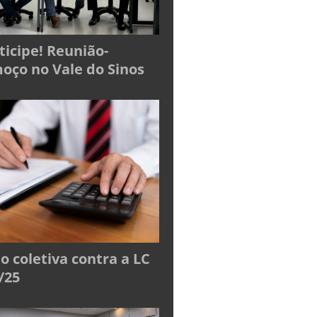
ticipe! Reunião-
oço no Vale do Sinos
o coletiva contra a LC
/25