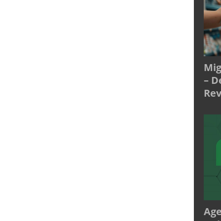
Mig
– D
Rev
Age