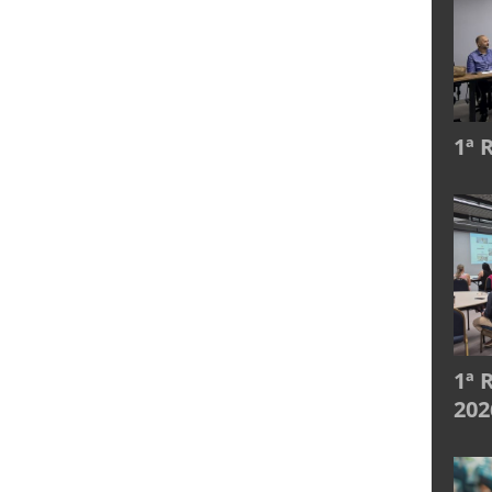
1ª 
1ª 
202