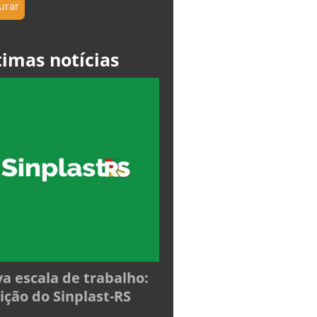
timas notícias
a escala de trabalho:
ição do Sinplast-RS