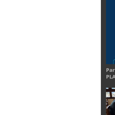
Par
PL