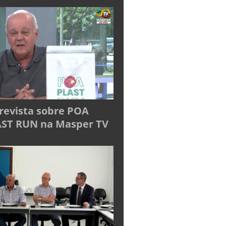
revista sobre POA
ST RUN na Masper TV