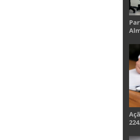
Par
Alm
Açã
224