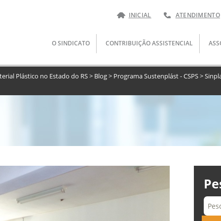
INICIAL
ATENDIMENTO
Pular
O SINDICATO
CONTRIBUIÇÃO ASSISTENCIAL
ASS
para
o
conteúdo
terial Plástico no Estado do RS
>
Blog
>
Programa Sustenplást - CSPS
>
Sinpl
Pe