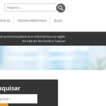
Pesquisar
por:
OCIE-SE
NOSSAS INDÚSTRIAS
BLOG
ast promove palestras e visita técnica na região
do Vale do Rio Pardo e Taquari
squisar