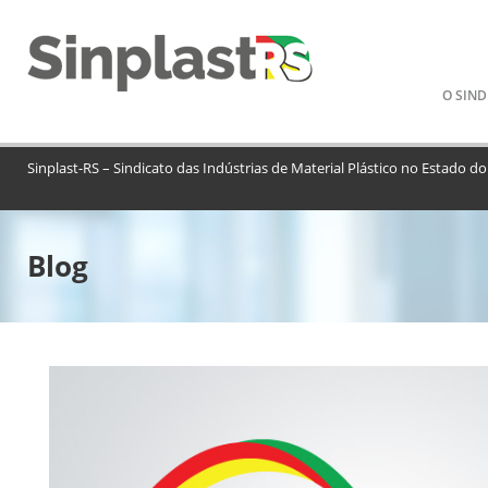
Pular
O SIND
para
o
conteú
Sinplast-RS – Sindicato das Indústrias de Material Plástico no Estado do
Blog