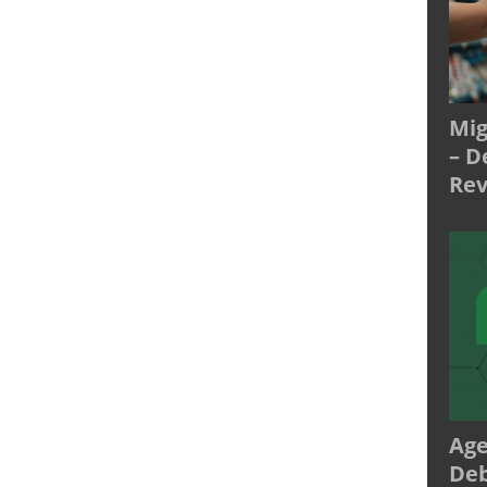
Mig
– D
Rev
Age
Deb