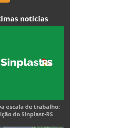
timas notícias
a escala de trabalho:
ição do Sinplast-RS