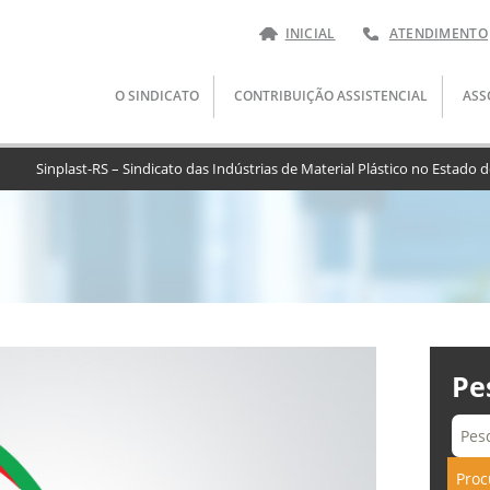
INICIAL
ATENDIMENTO
Pular
O SINDICATO
CONTRIBUIÇÃO ASSISTENCIAL
ASS
para
o
conteúdo
Sinplast-RS – Sindicato das Indústrias de Material Plástico no Estado 
Pe