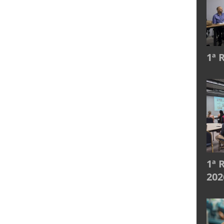
1ª 
1ª 
202