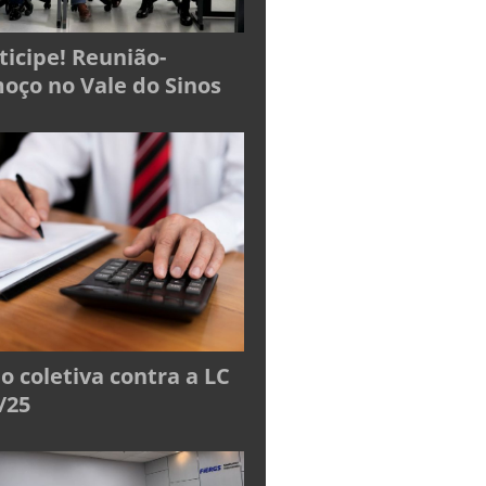
ticipe! Reunião-
oço no Vale do Sinos
o coletiva contra a LC
/25