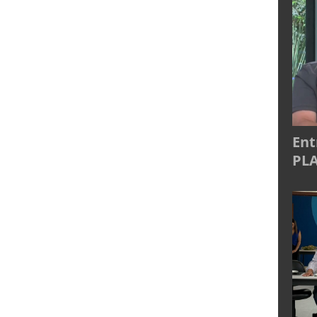
Ent
PLA