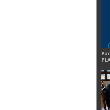
Par
PL