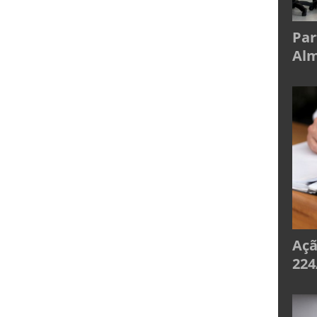
Par
Alm
Açã
224