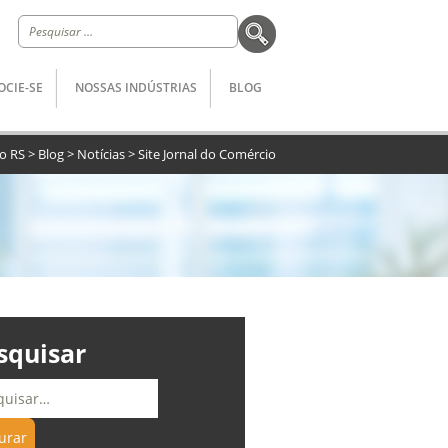
Pesquisar
por:
OCIE-SE
NOSSAS INDÚSTRIAS
BLOG
do RS
>
Blog
>
Notícias
>
Site Jornal do Comércio
squisar