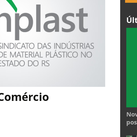
Úl
 Comércio
Nov
pos