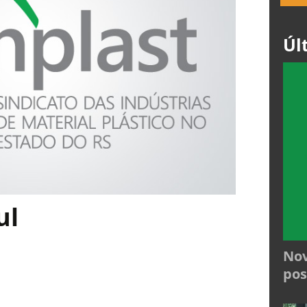
Úl
ul
Nov
pos