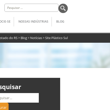
Pesquisar
por:
OCIE-SE
NOSSAS INDÚSTRIAS
BLOG
 Estado do RS
>
Blog
>
Notícias
>
Site Plástico Sul
squisar