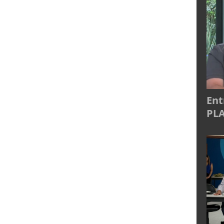
Ent
PLA