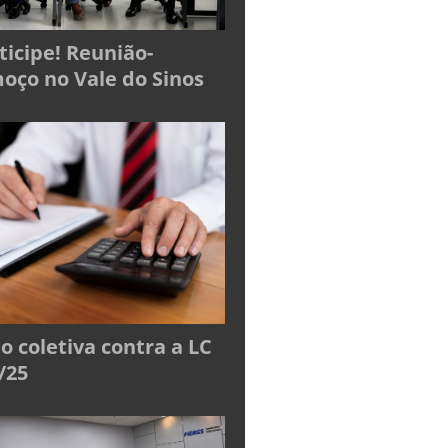
ticipe! Reunião-
oço no Vale do Sinos
o coletiva contra a LC
/25