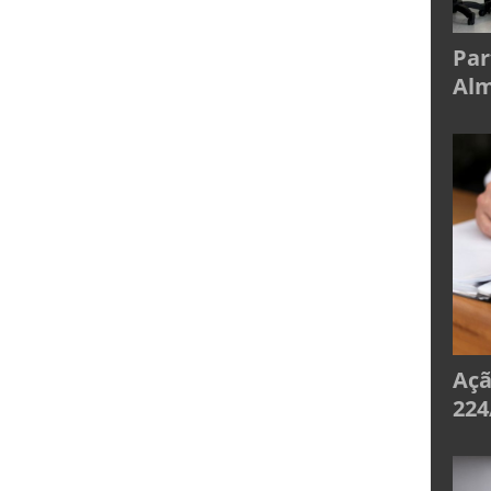
Par
Alm
Açã
224