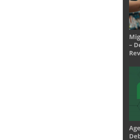
Mig
– D
Rev
Age
Deb