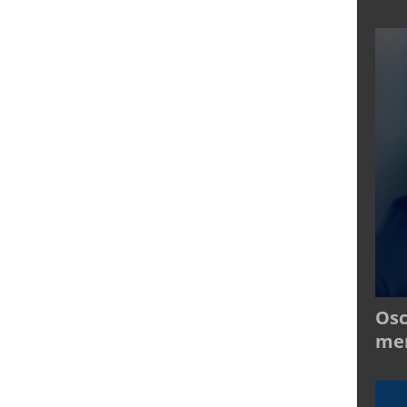
Osc
mer