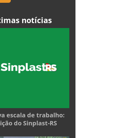
timas notícias
a escala de trabalho:
ição do Sinplast-RS