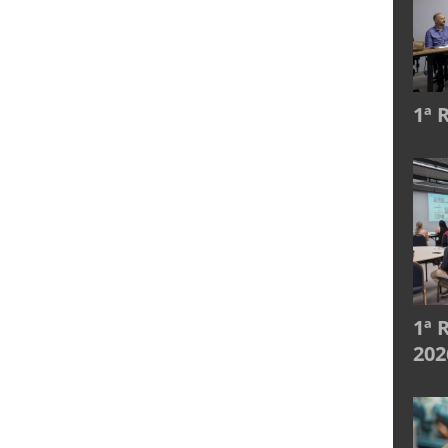
1ª 
1ª 
202