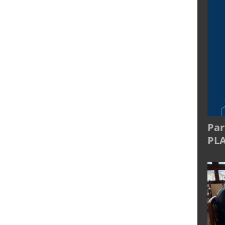
Par
PL