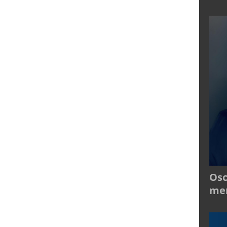
Osc
mer