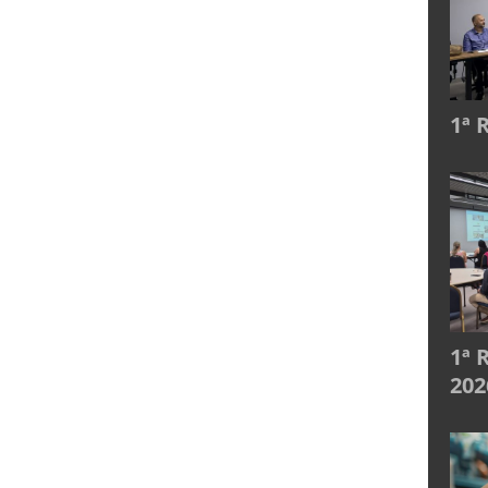
1ª 
1ª 
202