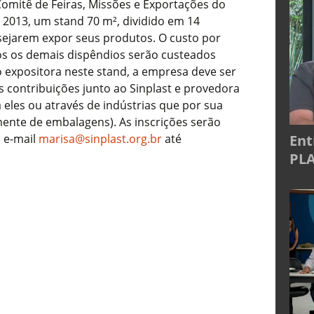
Comitê de Feiras, Missões e Exportações do
 2013, um stand 70 m², dividido em 14
sejarem expor seus produtos. O custo por
os os demais dispêndios serão custeados
o expositora neste stand, a empresa deve ser
s contribuições junto ao Sinplast e provedora
eles ou através de indústrias que por sua
mente de embalagens). As inscrições serão
Ent
 e-mail
marisa@sinplast.org.br
até
PLA