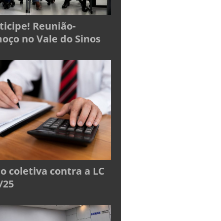
ticipe! Reunião-
oço no Vale do Sinos
o coletiva contra a LC
/25