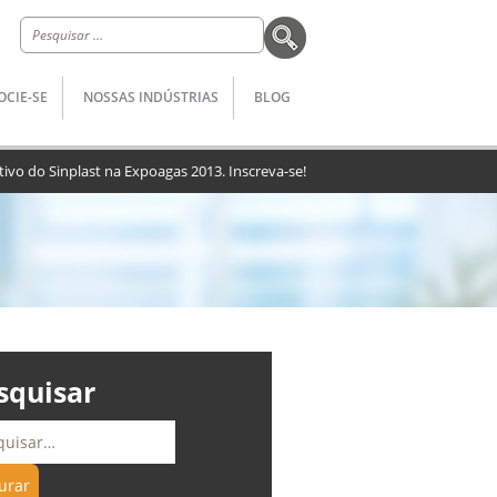
Pesquisar
por:
OCIE-SE
NOSSAS INDÚSTRIAS
BLOG
tivo do Sinplast na Expoagas 2013. Inscreva-se!
squisar