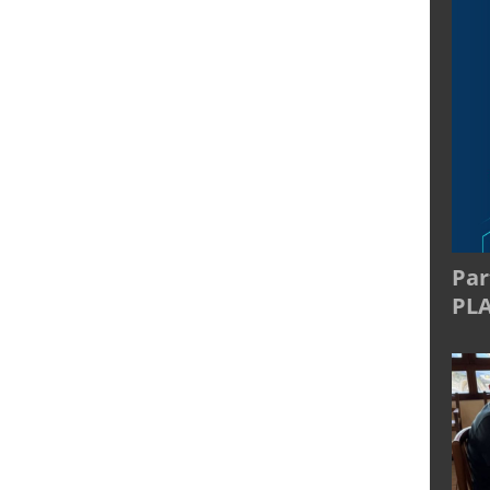
Par
PL