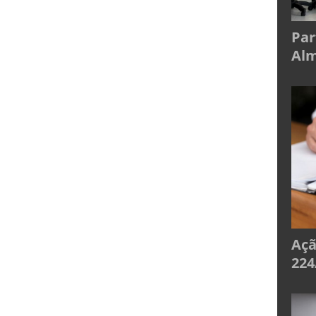
Par
Alm
Açã
224