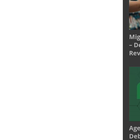
Mig
– D
Rev
Age
Deb