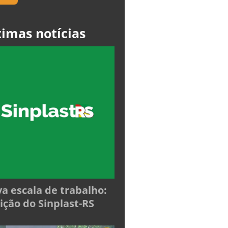
timas notícias
a escala de trabalho:
ição do Sinplast-RS