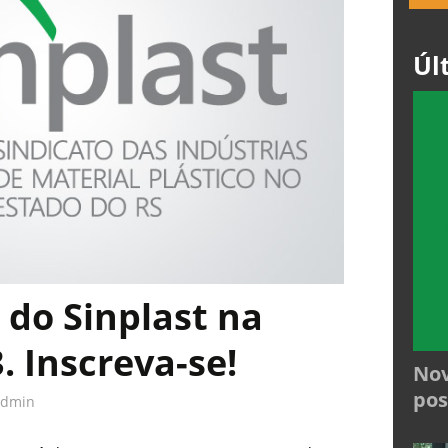
Úl
 do Sinplast na
 Inscreva-se!
Nov
pos
admin