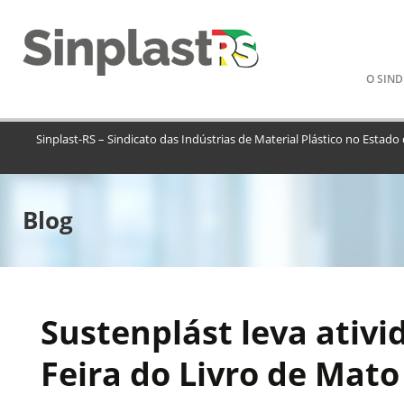
Pular
O SIND
para
o
conteú
Sinplast-RS – Sindicato das Indústrias de Material Plástico no Estado
Blog
Sustenplást leva ativi
Feira do Livro de Mato