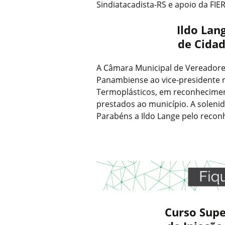
Sindiatacadista-RS e apoio da FIE
Ildo Lan
de Cida
A Câmara Municipal de Vereadore
Panambiense ao vice-presidente re
Termoplásticos, em reconheciment
prestados ao município. A solen
Parabéns a Ildo Lange pelo recon
Curso Supe