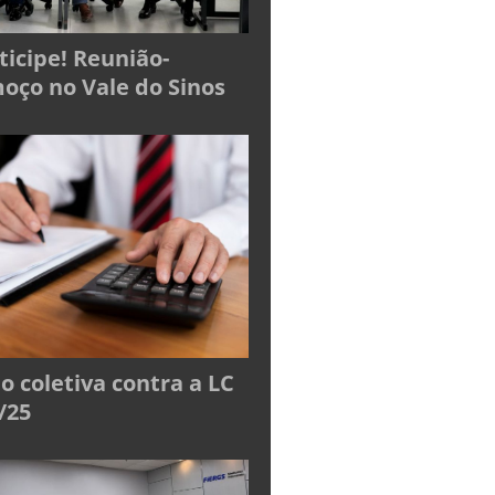
ticipe! Reunião-
oço no Vale do Sinos
o coletiva contra a LC
/25