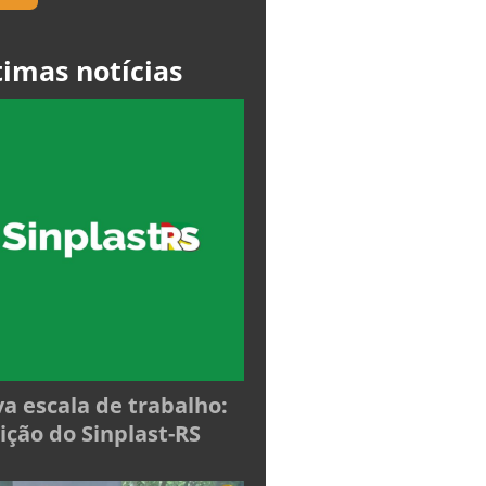
timas notícias
a escala de trabalho:
ição do Sinplast-RS