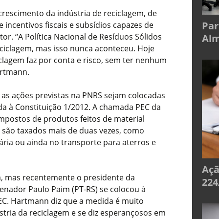
rescimento da indústria de reciclagem, de
Par
 incentivos fiscais e subsídios capazes de
or. “A Política Nacional de Resíduos Sólidos
Alm
eciclagem, mas isso nunca aconteceu. Hoje
lagem faz por conta e risco, sem ter nenhum
artmann.
 as ações previstas na PNRS sejam colocadas
da à Constituição 1/2012. A chamada PEC da
mpostos de produtos feitos de material
es são taxados mais de duas vezes, como
ária ou ainda no transporte para aterros e
Açã
a, mas recentemente o presidente da
224
enador Paulo Paim (PT-RS) se colocou à
EC. Hartmann diz que a medida é muito
stria da reciclagem e se diz esperançosos em