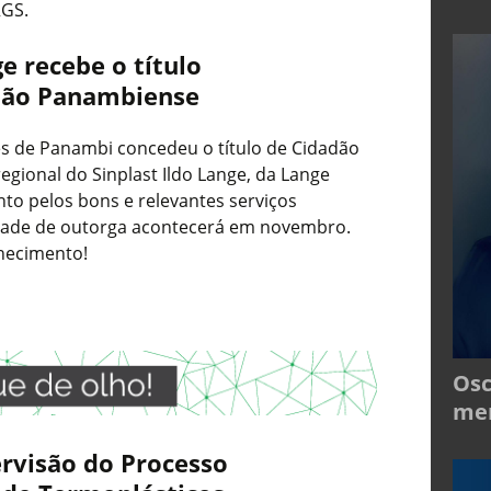
RGS.
ge recebe o título
dão Panambiense
s de Panambi concedeu o título de Cidadão
gional do Sinplast Ildo Lange, da Lange
o pelos bons e relevantes serviços
idade de outorga acontecerá em novembro.
hecimento!
Osc
mer
rvisão do Processo