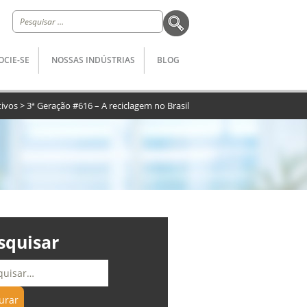
Pesquisar
por:
OCIE-SE
NOSSAS INDÚSTRIAS
BLOG
tivos
>
3ª Geração #616 – A reciclagem no Brasil
squisar