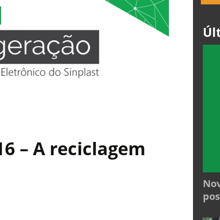
Úl
16 – A reciclagem
Nov
pos