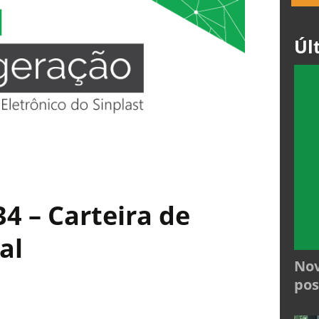
Úl
4 – Carteira de
al
Nov
pos