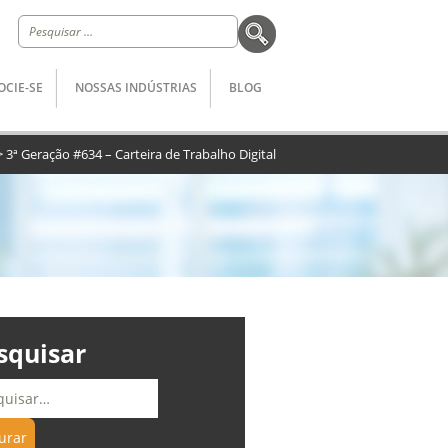
Pesquisar
por:
OCIE-SE
NOSSAS INDÚSTRIAS
BLOG
>
3ª Geração #634 – Carteira de Trabalho Digital
squisar