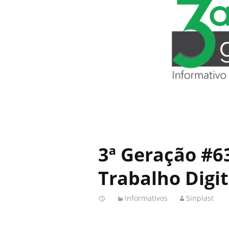
3ª Geração #63
Trabalho Digit
Informativos
Sinplast