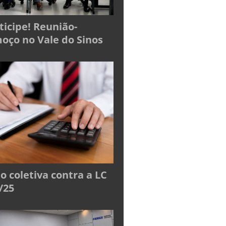
ticipe! Reunião-
oço no Vale do Sinos
o coletiva contra a LC
/25