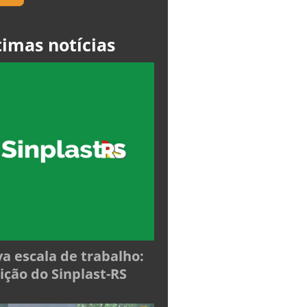
timas notícias
a escala de trabalho:
ição do Sinplast-RS