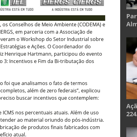
Par
Alm
o, os Conselhos de Meio Ambiente (CODEMA) e
IERGS, em parceria com a Associação de
overam o Workshop do Setor Industrial sobre
 Estratégias e Ações. O Coordenador do
uiz Henrique Hartmann, participou do evento
3: Incentivos e Fim da Bi-tributação dos
o foi que analisamos o fato de termos
ncompletos, além de zero federais”, explicou
preciso buscar incentivos que contemplem:
Açã
e ICMS nos percentuais atuais. Além de uso
224
tender ao material oriundo do pós-indústria.
abricação de produtos finais fabricados com
fício atual.