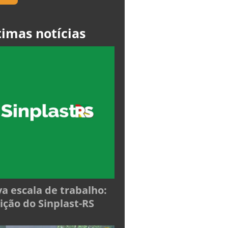
timas notícias
a escala de trabalho:
ição do Sinplast-RS