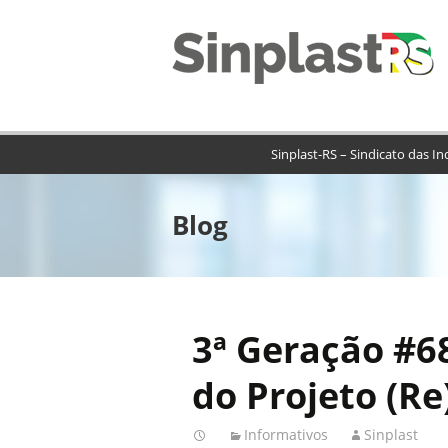
Sinplast-RS – Sindicato das In
Blog
3ª Geração #68
do Projeto (R
Informativos
Sinplast