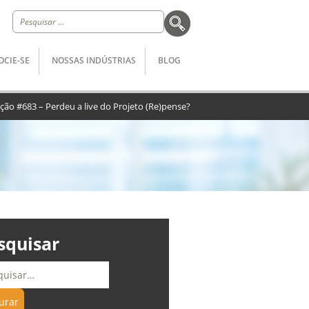
Pesquisar
por:
OCIE-SE
NOSSAS INDÚSTRIAS
BLOG
ção #683 – Perdeu a live do Projeto (Re)pense?
squisar