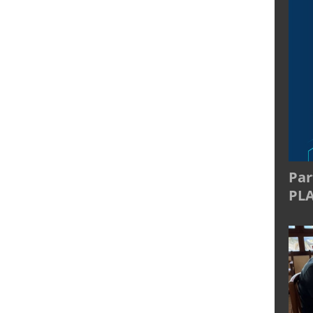
Par
PL