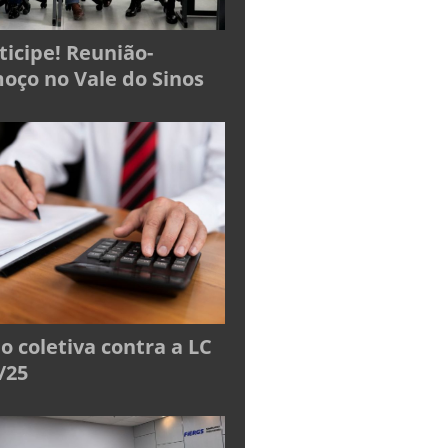
ticipe! Reunião-
oço no Vale do Sinos
o coletiva contra a LC
/25