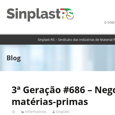
Pular
O SIND
para
o
conteú
Sinplast-RS – Sindicato das Indústrias de Material 
Blog
3ª Geração #686 – Neg
matérias-primas
Informativos
Sinplast