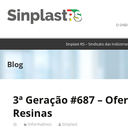
Pular
O SIND
para
o
conteú
Sinplast-RS – Sindicato das Indústria
Blog
3ª Geração #687 – Ofer
Resinas
Informativos
Sinplast