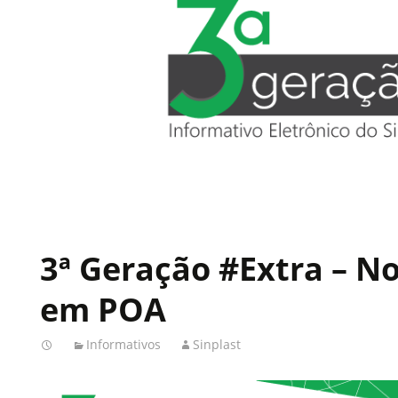
3ª Geração #Extra – N
em POA
Informativos
Sinplast