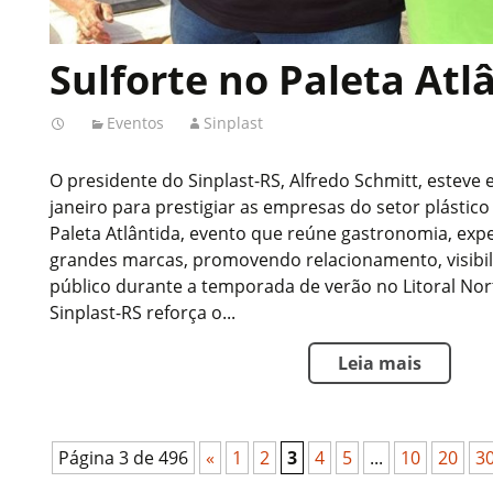
Sulforte no Paleta Atl
Eventos
Sinplast
O presidente do Sinplast-RS, Alfredo Schmitt, esteve 
janeiro para prestigiar as empresas do setor plástic
Paleta Atlântida, evento que reúne gastronomia, exper
grandes marcas, promovendo relacionamento, visibi
público durante a temporada de verão no Litoral No
Sinplast-RS reforça o...
Leia mais
Página 3 de 496
«
1
2
3
4
5
...
10
20
3