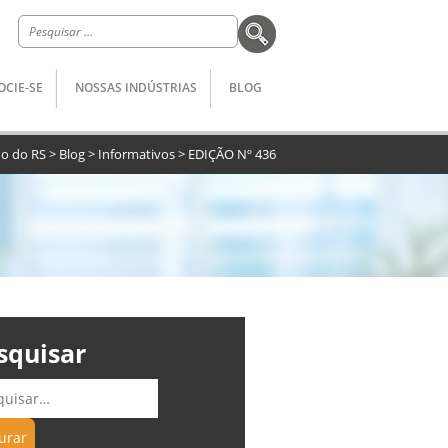
Pesquisar
por:
OCIE-SE
NOSSAS INDÚSTRIAS
BLOG
do do RS
>
Blog
>
Informativos
>
EDIÇÃO Nº 436
squisar