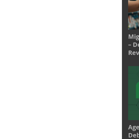
Mig
– D
Rev
Age
Deb