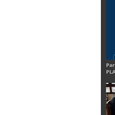
Par
PL