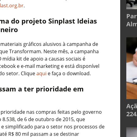
last.org.br
.
Par
ma do projeto Sinplast Ideias
Alm
neiro
 materiais gráficos alusivos à campanha de
as que Transformam. Neste mês, a campanha
mídia kit de apoio a causas sociais é
ebook e e-mail marketing e está disponível
o setor. Clique
aqui
e faça o download.
sam a ter prioridade em
Açã
prioridade nas compras feitas pelo governo
224
o 8.538, de 6 de outubro de 2015, que
 e simplificado para o setor nos processos de
e até R$ 80 mil passam a se destinar