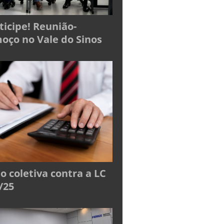
ticipe! Reunião-
oço no Vale do Sinos
o coletiva contra a LC
/25