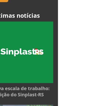
timas notícias
a escala de trabalho:
ição do Sinplast-RS