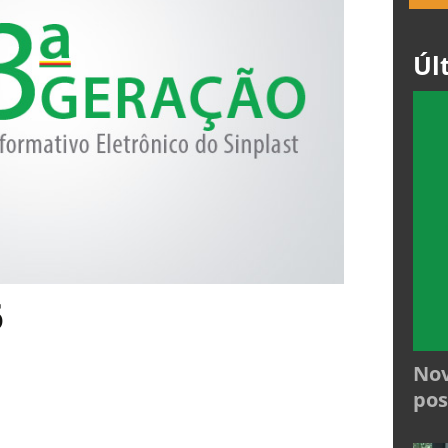
Úl
6
Nov
pos