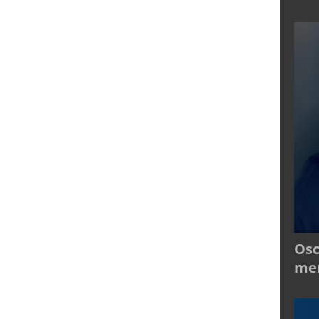
Osc
mer