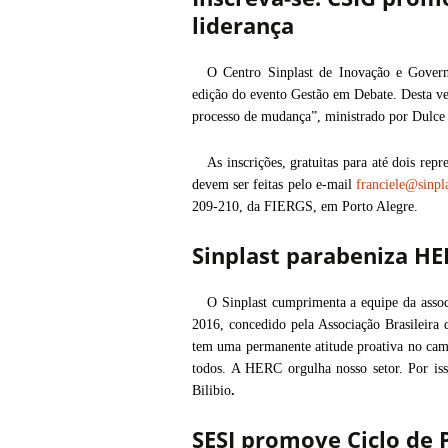
liderança
O Centro Sinplast de Inovação e Gover
edição do evento Gestão em Debate. Desta vez,
processo de mudança”, ministrado por Dulce 
As inscrições, gratuitas para até dois repr
devem ser feitas pelo e-mail
franciele@sinpla
209-210, da FIERGS, em Porto Alegre.
Sinplast parabeniza H
O Sinplast cumprimenta a equipe da as
2016, concedido pela Associação Brasileir
tem uma permanente atitude proativa no c
todos. A HERC orgulha nosso setor. Por is
Bilibio
.
SESI promove Ciclo de P