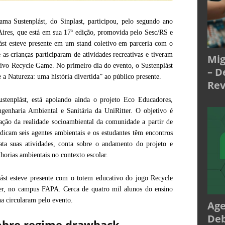
ma Sustenplást, do Sinplast, participou, pelo segundo ano
Aires, que está em sua 17ª edição, promovida pelo Sesc/RS e
ást esteve presente em um stand coletivo em parceria com o
as crianças participaram de atividades recreativas e tiveram
Mig
tivo Recycle Game. No primeiro dia do evento, o Sustenplást
– D
e a Natureza: uma história divertida” ao público presente.
Rev
tenplást, está apoiando ainda o projeto Eco Educadores,
genharia Ambiental e Sanitária da UniRitter. O objetivo é
ação da realidade socioambiental da comunidade a partir de
indicam seis agentes ambientais e os estudantes têm encontros
ata suas atividades, conta sobre o andamento do projeto e
orias ambientais no contexto escolar.
st esteve presente com o totem educativo do jogo Recycle
ter, no campus FAPA. Cerca de quatro mil alunos do ensino
a circularam pelo evento.
Age
Deb
sobre regime drawback