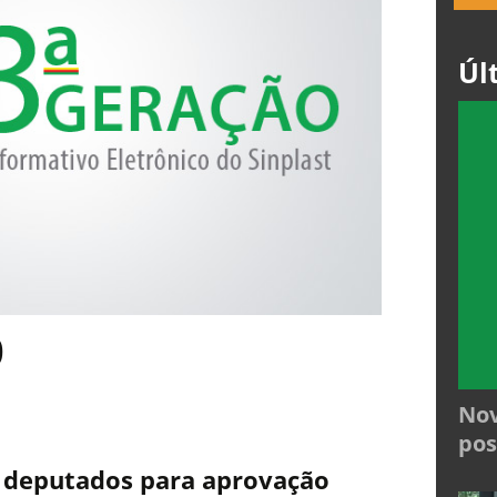
Úl
0
Nov
pos
s deputados para aprovação