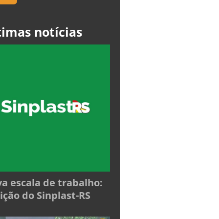
timas notícias
a escala de trabalho:
ição do Sinplast-RS