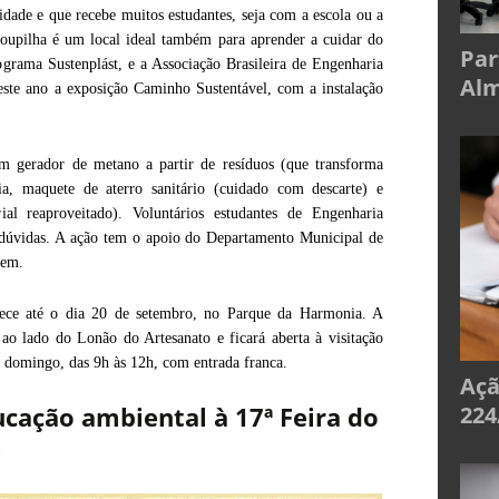
dade e que recebe muitos estudantes, seja com a escola ou a
oupilha é um local ideal também para aprender a cuidar do
Par
grama Sustenplást, e a Associação Brasileira de Engenharia
Alm
te ano a exposição Caminho Sustentável, com a instalação
 gerador de metano a partir de resíduos (que transforma
ia, maquete de aterro sanitário (cuidado com descarte) e
ial reaproveitado). Voluntários estudantes de Engenharia
r dúvidas. A ação tem o apoio do Departamento Municipal de
kem.
ce até o dia 20 de setembro, no Parque da Harmonia. A
ao lado do Lonão do Artesanato e ficará aberta à visitação
e domingo, das 9h às 12h, com entrada franca.
Açã
224
cação ambiental à 17ª Feira do
s