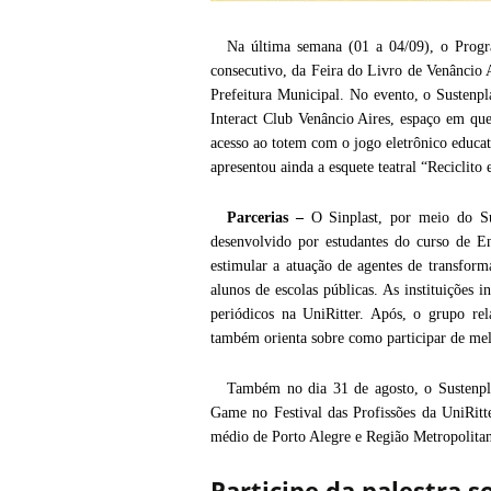
Na última semana (01 a 04/09), o Progra
consecutivo, da Feira do Livro de Venâncio 
Prefeitura Municipal. No evento, o Sustenpl
Interact Club Venâncio Aires, espaço em que 
acesso ao totem com o jogo eletrônico educa
apresentou ainda a esquete teatral “Reciclito 
Parcerias –
O Sinplast, por meio do Sus
desenvolvido por estudantes do curso de En
estimular a atuação de agentes de transform
alunos de escolas públicas. As instituições 
periódicos na UniRitter. Após, o grupo rel
também orienta sobre como participar de melh
Também no dia 31 de agosto, o Sustenplá
Game no Festival das Profissões da UniRit
médio de Porto Alegre e Região Metropolitan
Participe da palestra 