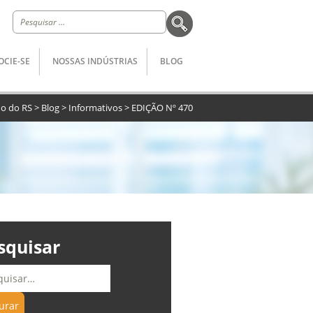
Pesquisar
por:
OCIE-SE
NOSSAS INDÚSTRIAS
BLOG
do do RS
>
Blog
>
Informativos
>
EDIÇÃO Nº 470
squisar