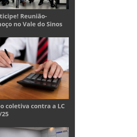
ticipe! Reunião-
oço no Vale do Sinos
o coletiva contra a LC
/25