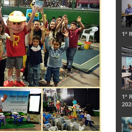
1ª 
1ª 
202