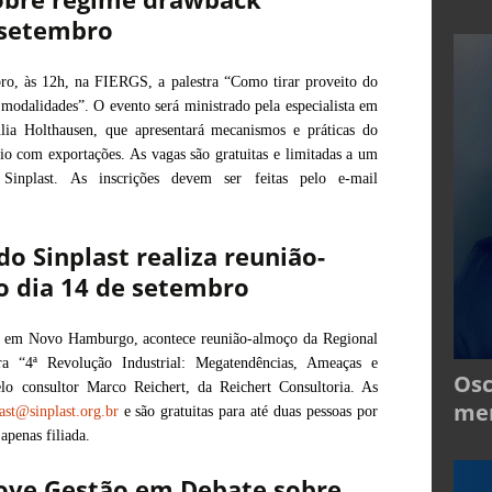
 setembro
ro, às 12h, na FIERGS, a palestra “Como tirar proveito do
modalidades”. O evento será ministrado pela especialista em
úlia Holthausen, que apresentará mecanismos e práticas do
io com exportações. As vagas são gratuitas e limitadas a um
 Sinplast. As inscrições devem ser feitas pelo e-mail
do Sinplast realiza reunião-
o dia 14 de setembro
, em Novo Hamburgo, acontece reunião-almoço da Regional
a “4ª Revolução Industrial: Megatendências, Ameaças e
Osc
lo consultor Marco Reichert, da Reichert Consultoria. As
mer
ast@sinplast.org.br
e são gratuitas para até duas pessoas por
apenas filiada.
move Gestão em Debate sobre