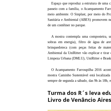
Espaço que reproduz a estrutura de uma ci
passeio com a família, o Acampamento Farr
meio ambiente. O Sinplast, por meio do Pro
Sanitária e Ambiental (ABES) promovem nes
de um contêiner no parque.
A mostra contempla uma composteira, um
sobras em energia), filtro de água de are
brinquedoteca (com peças feitas de mater
Ambiental da UniRitter vão explicar e tira
Limpeza Urbana (DMLU), UniRitter e Bras
O Acampamento Farroupilha 2016 aconte
mostra Caminho Sustentável está localizada 
sempre de segunda a sábado, das 9h às 18h, 
Turma dos R´s leva edu
Livro de Venâncio Aire