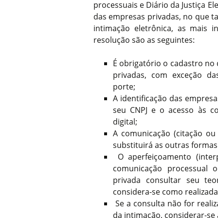
processuais e Diário da Justiça E
das empresas privadas, no que ta
intimação eletrônica, as mais i
resolução são as seguintes:
É obrigatório o cadastro no 
privadas, com exceção d
porte;
A identificação das empresa
seu CNPJ e o acesso às co
digital;
A comunicação (citação ou
substituirá as outras formas
O aperfeiçoamento (interp
comunicação processual
privada consultar seu teo
considera-se como realizada 
Se a consulta não for reali
da intimação, considerar-se 