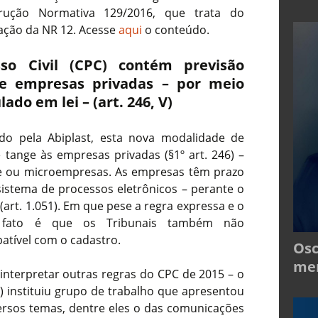
rução Normativa 129/2016, que trata do
zação da NR 12. Acesse
aqui
o conteúdo.
so Civil (CPC) contém previsão
de empresas privadas – por meio
ado em lei – (art. 246, V)
do pela Abiplast, esta nova modalidade de
 tange às empresas privadas (§1º art. 246) –
e ou microempresas. As empresas têm prazo
sistema de processos eletrônicos – perante o
 (art. 1.051). Em que pese a regra expressa e o
, fato é que os Tribunais também não
atível com o cadastro.
Osc
mer
nterpretar outras regras do CPC de 2015 – o
J) instituiu grupo de trabalho que apresentou
ersos temas, dentre eles o das comunicações