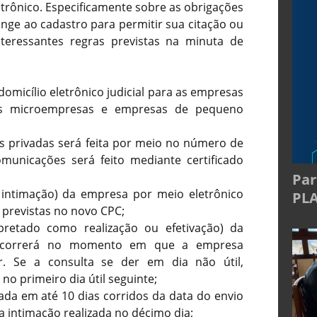
letrônico. Especificamente sobre as obrigações
nge ao cadastro para permitir sua citação ou
nteressantes regras previstas na minuta de
domicílio eletrônico judicial para as empresas
as microempresas e empresas de pequeno
s privadas será feita por meio no número de
municações será feito mediante certificado
Par
 intimação) da empresa por meio eletrônico
PL
 previstas no novo CPC;
retado como realização ou efetivação) da
 ocorrerá no momento em que a empresa
r. Se a consulta se der em dia não útil,
no primeiro dia útil seguinte;
zada em até 10 dias corridos da data do envio
a intimação realizada no décimo dia;