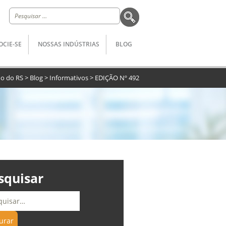
Pesquisar
por:
OCIE-SE
NOSSAS INDÚSTRIAS
BLOG
do do RS
>
Blog
>
Informativos
>
EDIÇÃO Nº 492
squisar