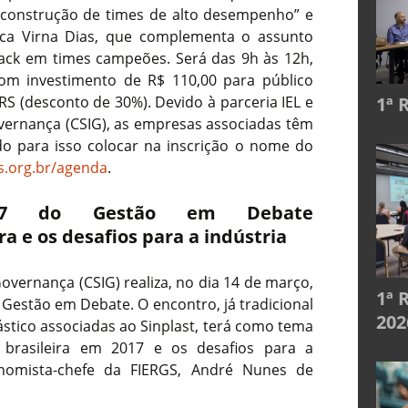
 construção de times de alto desempenho” e
pica Virna Dias, que complementa o assunto
ack em times campeões. Será das 9h às 12h,
om investimento de R$ 110,00 para público
/RS (desconto de 30%). Devido à parceria IEL e
1ª 
vernança (CSIG), as empresas associadas têm
ndo para isso colocar na inscrição o nome do
s.org.br/agenda
.
017 do Gestão em Debate
a e os desafios para a indústria
overnança (CSIG) realiza, no dia 14 de março,
1ª 
 Gestão em Debate. O encontro, já tradicional
202
lástico associadas ao Sinplast, terá como tema
 brasileira em 2017 e os desafios para a
conomista-chefe da FIERGS, André Nunes de