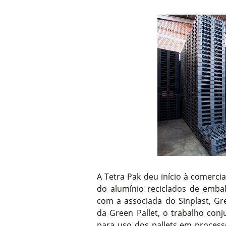
A Tetra Pak deu início à comercial
do alumínio reciclados de emba
com a associada do Sinplast, Gr
da Green Pallet, o trabalho con
para uso dos pallets em processo