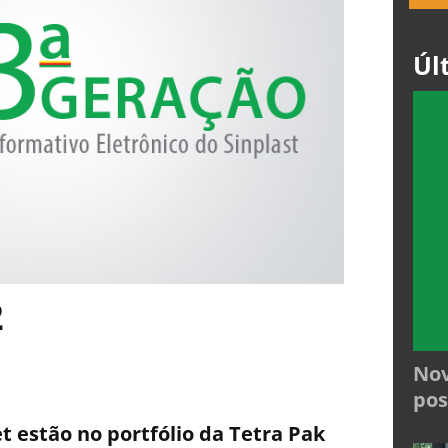
Úl
2
Nov
pos
t estão no portfólio da Tetra Pak