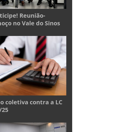
ticipe! Reunião-
oço no Vale do Sinos
o coletiva contra a LC
/25