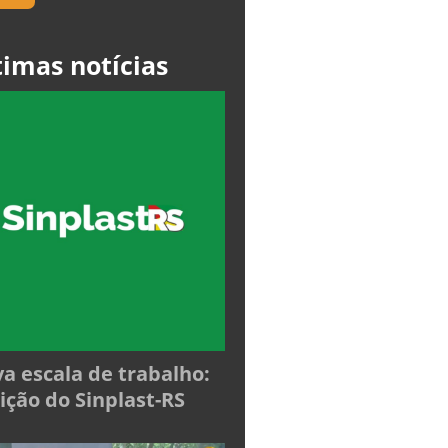
timas notícias
a escala de trabalho:
ição do Sinplast-RS