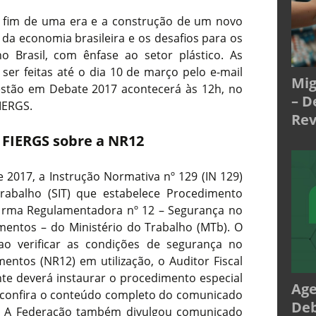
 fim de uma era e a construção de um novo
 da economia brasileira e os desafios para os
o Brasil, com ênfase ao setor plástico. As
 ser feitas até o dia 10 de março pelo e-mail
Mig
estão em Debate 2017 acontecerá às 12h, no
– D
IERGS.
Rev
 FIERGS sobre a NR12
e 2017, a Instrução Normativa nº 129 (IN 129)
rabalho (SIT) que estabelece Procedimento
Norma Regulamentadora nº 12 – Segurança no
entos – do Ministério do Trabalho (MTb). O
ao verificar as condições de segurança no
ntos (NR12) em utilização, o Auditor Fiscal
te deverá instaurar o procedimento especial
Age
confira o conteúdo completo do comunicado
Deb
a. A Federação também divulgou comunicado