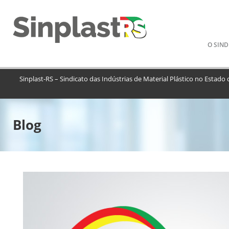
Pular
O SIND
para
o
conteú
Sinplast-RS – Sindicato das Indústrias de Material Plástico no Estado
Blog