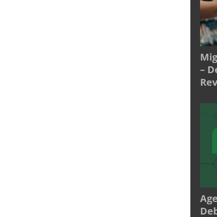
Mig
– D
Rev
Age
Deb