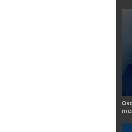
Osc
mer