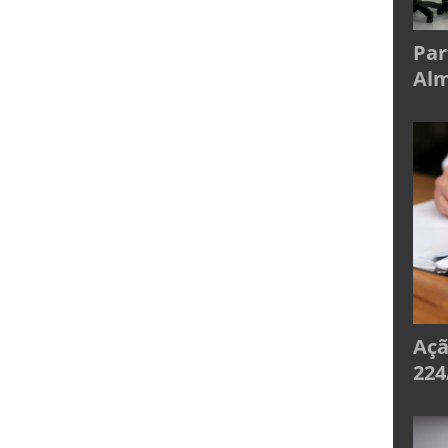
Par
Alm
Açã
224