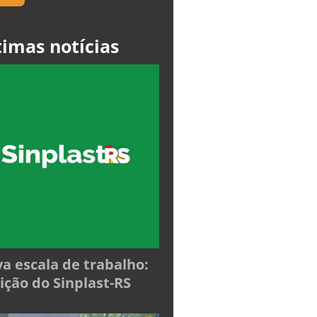
timas notícias
a escala de trabalho:
ição do Sinplast-RS