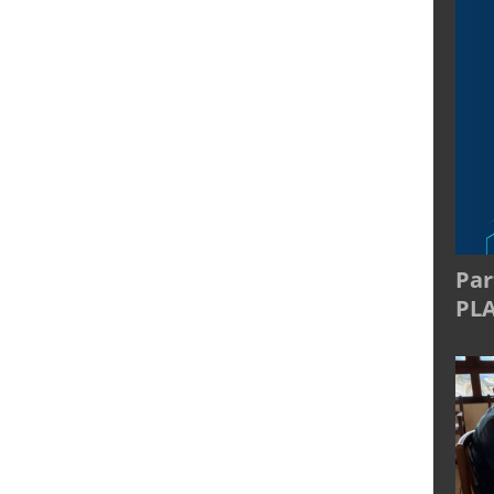
Par
PL