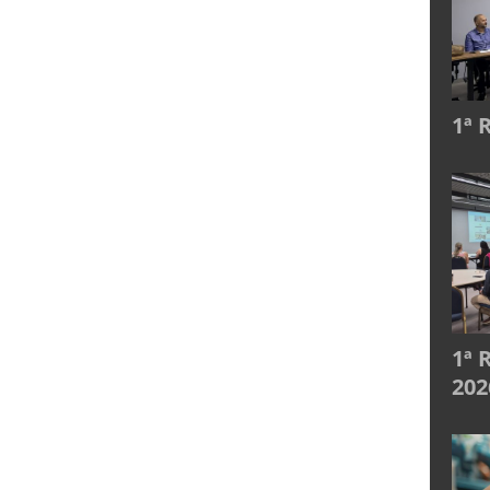
1ª 
1ª 
202