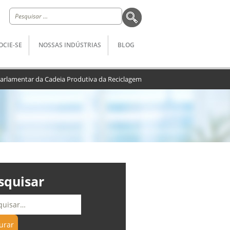
Pesquisar
por:
OCIE-SE
NOSSAS INDÚSTRIAS
BLOG
Parlamentar da Cadeia Produtiva da Reciclagem
squisar