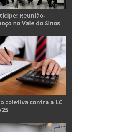
ticipe! Reunião-
oço no Vale do Sinos
o coletiva contra a LC
/25