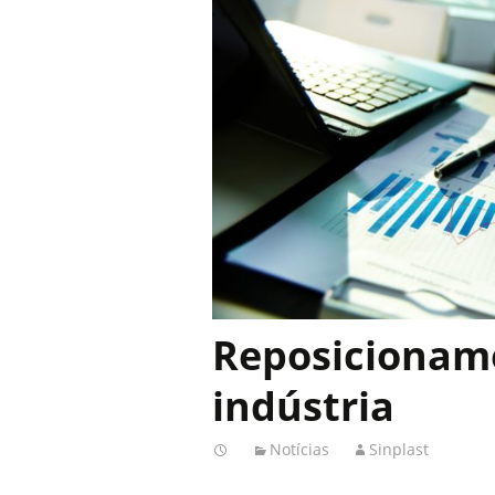
Reposicioname
indústria
Notícias
Sinplast