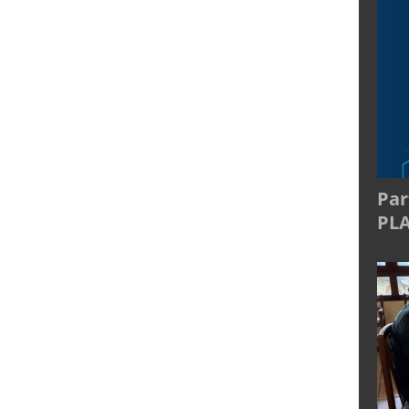
Par
PL