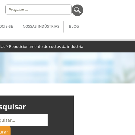
Pesquisar
por:
OCIE-SE
NOSSAS INDÚSTRIAS
BLOG
ias
>
Reposicionamento de custos da indústria
squisar