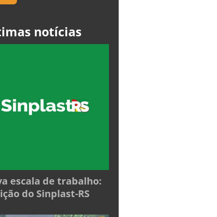
timas notícias
a escala de trabalho:
ição do Sinplast-RS