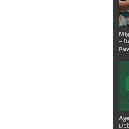
Mig
– D
Rev
Age
Deb