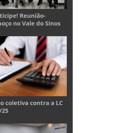
ticipe! Reunião-
oço no Vale do Sinos
o coletiva contra a LC
/25