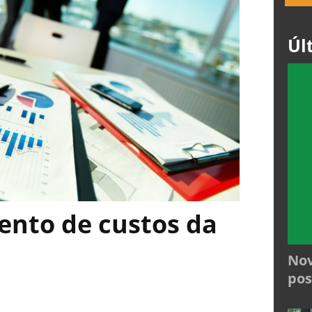
Úl
nto de custos da
Nov
pos