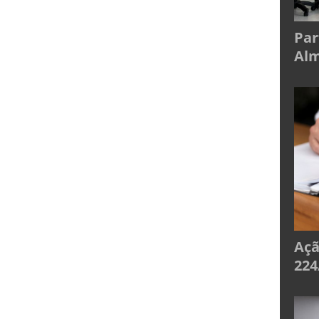
Par
Alm
Açã
224