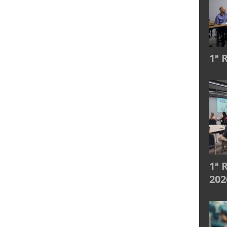
1ª 
1ª 
202