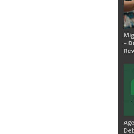
Mig
– D
Rev
Age
Deb