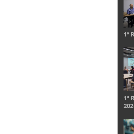
1ª 
1ª 
202