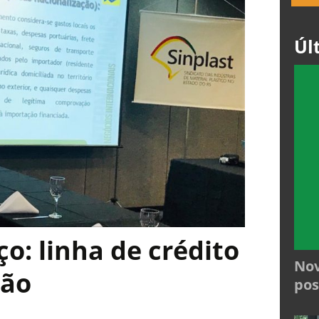
Úl
o: linha de crédito
Nov
ção
pos