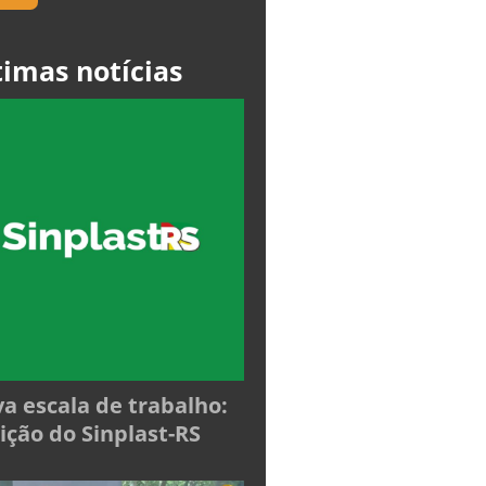
timas notícias
a escala de trabalho:
ição do Sinplast-RS