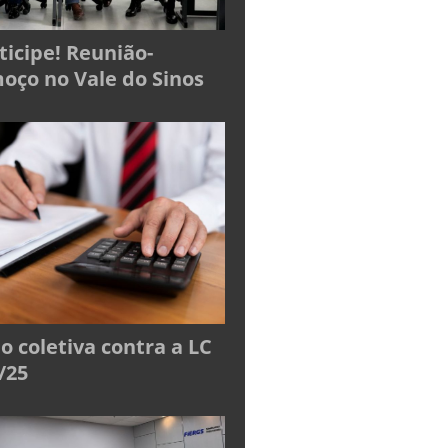
ticipe! Reunião-
oço no Vale do Sinos
o coletiva contra a LC
/25