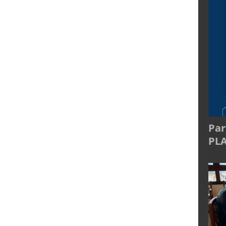
Par
PL