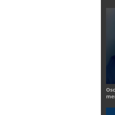
Osc
mer