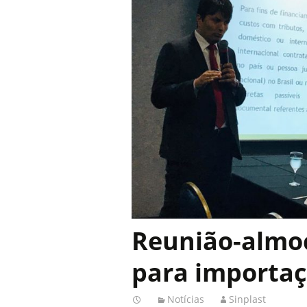
Reunião-almoç
para importa
Notícias
Sinplast