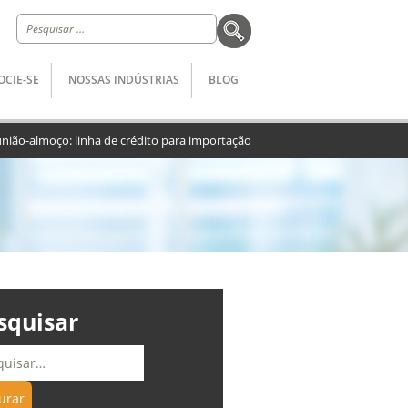
Pesquisar
por:
OCIE-SE
NOSSAS INDÚSTRIAS
BLOG
nião-almoço: linha de crédito para importação
squisar