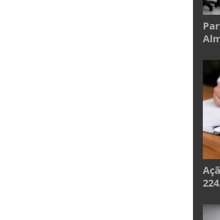
Par
Alm
Açã
224