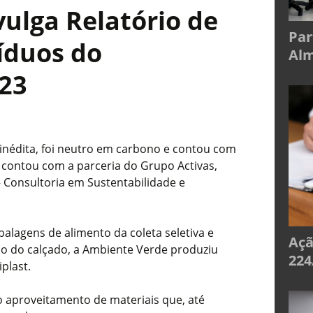
vulga Relatório de
Par
íduos do
Alm
023
inédita, foi neutro em carbono e contou com
va contou com a parceria do Grupo Activas,
 Consultoria em Sustentabilidade e
balagens de alimento da coleta seletiva e
Açã
o do calçado, a Ambiente Verde produziu
224
iplast.
 aproveitamento de materiais que, até