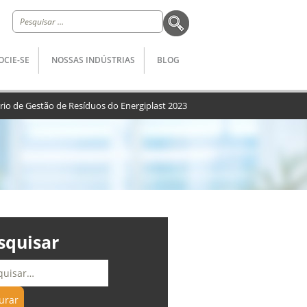
Pesquisar
por:
OCIE-SE
NOSSAS INDÚSTRIAS
BLOG
ório de Gestão de Resíduos do Energiplast 2023
squisar