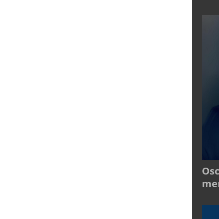
Osc
mer