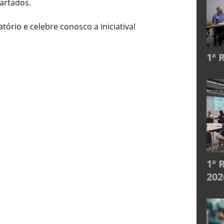
artados.
tório e celebre conosco a iniciativa!
1ª 
1ª 
202