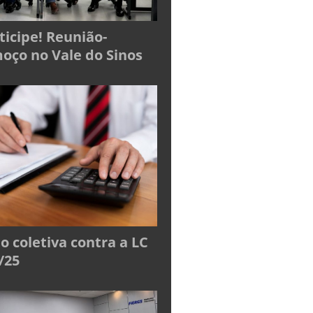
ticipe! Reunião-
oço no Vale do Sinos
o coletiva contra a LC
/25