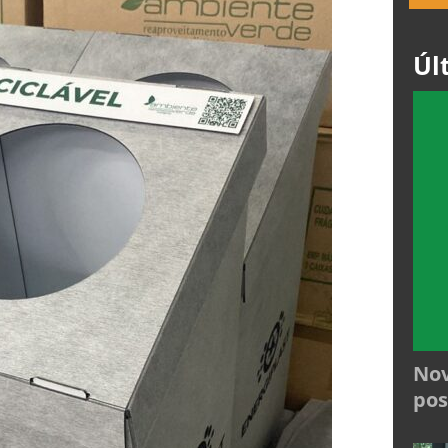
Úl
Nov
pos