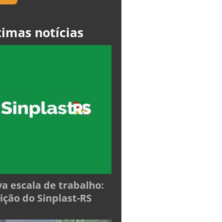
timas notícias
a escala de trabalho:
ição do Sinplast-RS