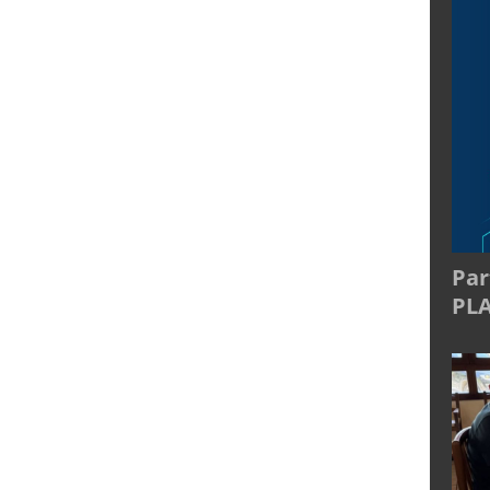
Par
PL