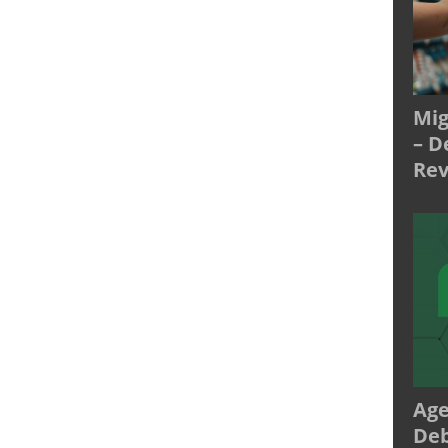
Mig
– D
Rev
Age
Deb