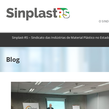
Pular
O SIND
para
o
conteú
Sinplast-RS – Sindicato das Indústrias de Material Plástico no Estad
Blog