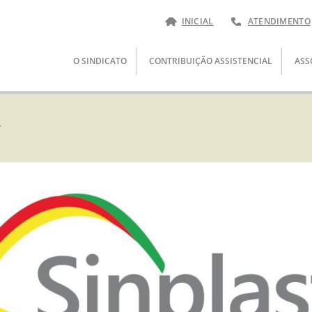
INICIAL
ATENDIMENTO
Pular
O SINDICATO
CONTRIBUIÇÃO ASSISTENCIAL
ASS
para
o
conteúdo
a