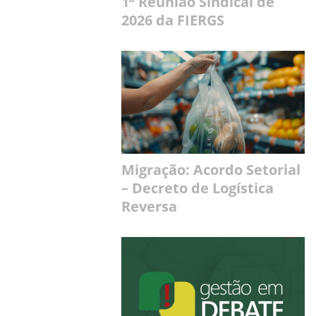
1ª Reunião Sindical de
2026 da FIERGS
Migração: Acordo Setorial
– Decreto de Logística
Reversa