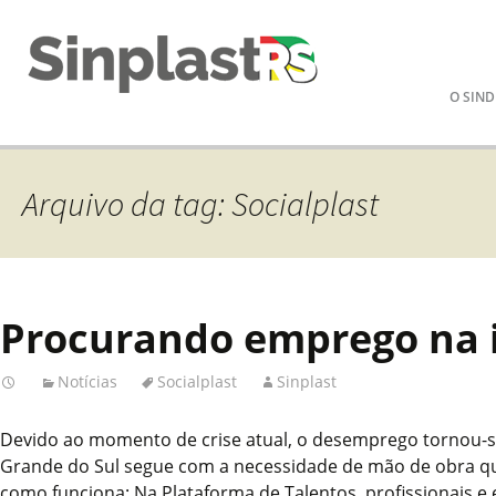
Pular
O SIND
para
o
conteú
Arquivo da tag: Socialplast
Procurando emprego na 
Notícias
Socialplast
Sinplast
Devido ao momento de crise atual, o desemprego tornou-se 
Grande do Sul segue com a necessidade de mão de obra qual
como funciona: Na Plataforma de Talentos, profissionais 