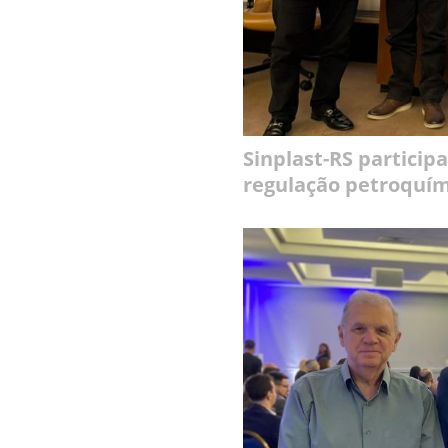
Sinplast-RS particip
regulação petroquím