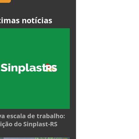
timas notícias
a escala de trabalho:
ição do Sinplast-RS