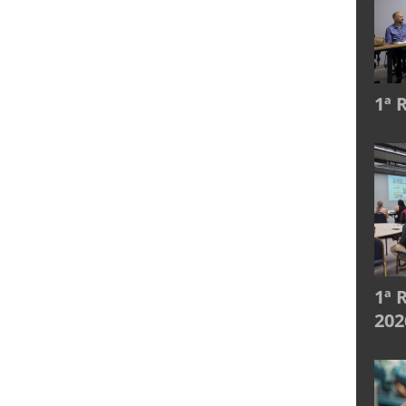
1ª 
1ª 
202