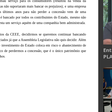
m mau serviço para os consumidores (resultou na venda da
as não suportaram mais bancar os prejuízos); e uma empresa
 nos últimos anos para não perder a concessão vem de uma
 é bancado por todos os contribuintes do Estado, mesmo não
presta um serviço aquém de uma companhia bem administrada.
ários da CEEE, decidirmos se queremos continuar bancando
ciados já que a Assembleia Legislativa não quis decidir. Além
de investimento do Estado coloca em risco o abastecimento de
Ent
sco de perdermos a concessão, que é o único patrimônio que
PLA
hos.