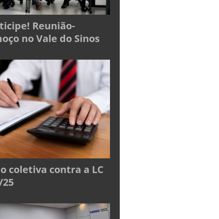
ticipe! Reunião-
oço no Vale do Sinos
o coletiva contra a LC
/25