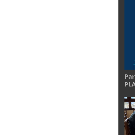
Par
PL