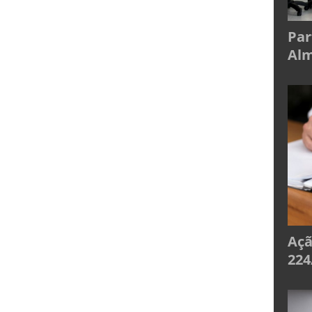
Par
Alm
Açã
224