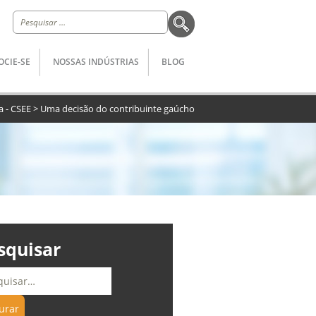
Pesquisar
por:
OCIE-SE
NOSSAS INDÚSTRIAS
BLOG
a - CSEE
>
Uma decisão do contribuinte gaúcho
squisar