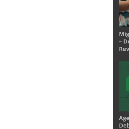
Mig
– D
Rev
Age
Deb