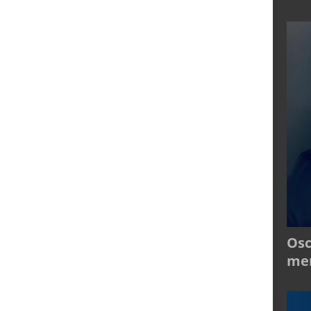
Osc
mer