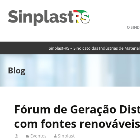
Pular
O SIND
para
o
conteú
Sinplast-RS – Sindicato das Indústrias de Materia
Blog
Fórum de Geração Dis
com fontes renovávei
Eventos
Sinplast