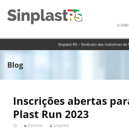
Pular
O SIND
para
o
conteú
Sinplast-RS – Sindicato das Indústrias de
Blog
Inscrições abertas pa
Plast Run 2023
Eventos
Sinplast